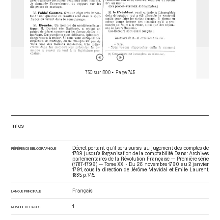
750 sur 800
• Page 745
Infos
Décret portant qu’il sera sursis au jugement des comptes de
RÉFÉRENCE BIBLIOGRAPHIQUE
1789 jusqu’à l’organisation de la comptabilité. Dans : Archives
parlementaires de la Révolution Française — Première série
(1787-1799) — Tome XXI - Du 26 novembre 1790 au 2 janvier
1791
, sous la direction de Jérôme Mavidal et Emile Laurent.
1885. p. 745.
Français
LANGUE PRINCIPALE
1
NOMBRE DE PAGES