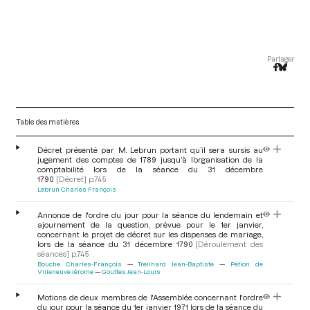
Partager
Table des matières
Décret présenté par M. Lebrun portant qu’il sera sursis au
jugement des comptes de 1789 jusqu’à l’organisation de la
comptabilité lors de la séance du 31 décembre
1790
[Décret]
p.745
Lebrun Charles François
Annonce de l'ordre du jour pour la séance du lendemain et
ajournement de la question, prévue pour le 1er janvier,
concernant le projet de décret sur les dispenses de mariage,
lors de la séance du 31 décembre 1790
[Déroulement des
séances]
p.745
Bouche Charles-François
Treilhard Jean-Baptiste
Pétion de
Villeneuve Jérome
Gouttes Jean-Louis
Motions de deux membres de l'Assemblée concernant l'ordre
du jour pour la séance du 1er janvier 1971 lors de la séance du