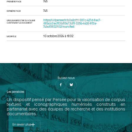
745
PREMIÈRE PAGE
745
DERNIÈRE PAGE
https://iiif.persee.fr/b0e2cf11-597c-427d-8ac7-
URI DU MANIFEST IIIF DU VOLUME
CONTENANT LE DOCUMENT
68bcc0acf13b/85473df1-325b-442d-8f3a-
74bcf9832102/manifest
10 octobre 2024 à 18:02
MODIFIÉ LE
Suivez-nous
Les perséides
Un dispositif pensé par Persée pour la valorisation de corpus
textuels et iconographiques numérisés construits en
partenariat avec des équipes de recherche et des institutions
documentaires.
En savoir plus