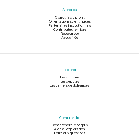
pied
À propos
de
page
Objectifs du projet
Orientations scientifiques
Partenaires institutionnels
Contributeurs-trices
Ressources
Actualités
Explorer
Les volumes
Les députés
Les cahiers de doléances
Comprendre
Comprendre le corpus
Aide à l'exploration
Foire aux questions