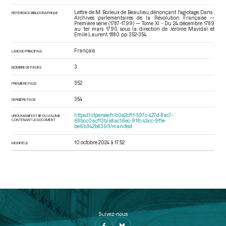
Lettre de M. Boileux de Beaulieu, dénonçant l'agiotage. Dans :
RÉFÉRENCE BIBLIOGRAPHIQUE
Archives parlementaires de la Révolution Française —
Première série (1787-1799) — Tome XI - Du 24 décembre 1789
au 1er mars 1790
, sous la direction de Jérôme Mavidal et
Emile Laurent. 1880. pp. 352-354.
Français
LANGUE PRINCIPALE
3
NOMBRE DE PAGES
352
PREMIÈRE PAGE
354
DERNIÈRE PAGE
https://iiif.persee.fr/b0e2cf11-597c-427d-8ac7-
URI DU MANIFEST IIIF DU VOLUME
CONTENANT LE DOCUMENT
68bcc0acf13b/a8ac16ec-91fc-4bcc-9f1e-
be6b942b8399/manifest
10 octobre 2024 à 17:52
MODIFIÉ LE
Suivez-nous