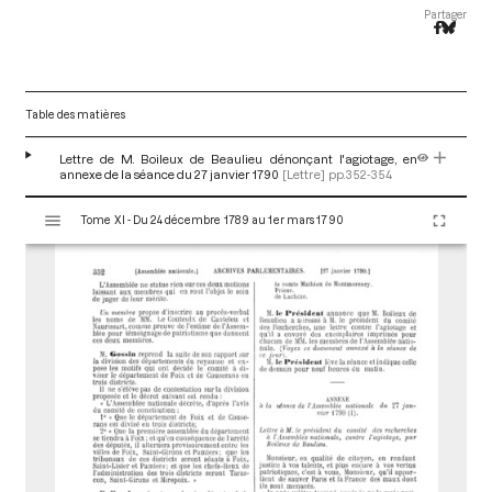
Partager
Table des matières
Lettre de M. Boileux de Beaulieu dénonçant l'agiotage, en
annexe de la séance du 27 janvier 1790
[Lettre]
pp.352-354
V
Tome XI - Du 24 décembre 1789 au 1er mars 1790
i
s
u
a
l
i
s
e
u
r
M
i
r