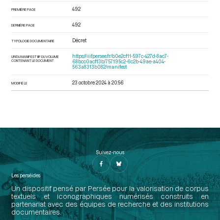
492
PREMIÈRE PAGE
492
DERNIÈRE PAGE
Décret
TYPOLOGIE DOCUMENTAIRE
https://iiif.persee.fr/b0e2cf11-597c-427d-8ac7-
URI DU MANIFEST IIIF DU VOLUME
CONTENANT LE DOCUMENT
68bcc0acf13b/757195c2-6c2b-49ae-a404-
563a8313b082/manifest
23 octobre 2024 à 20:56
MODIFIÉ LE
Suivez-nous
Les perséides
Un dispositif pensé par Persée pour la valorisation de corpus
textuels et iconographiques numérisés construits en
partenariat avec des équipes de recherche et des institutions
documentaires.