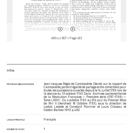
499 sur 807
• Page 492
Infos
Jean-Jacques Régis de Cambacérès. Décret, sur le rapport de
RÉFÉRENCE BIBLIOGRAPHIQUE
Cambacérès, portant égalité de partage entre cohéritiers pour
toutes les successions ouvertes depuis le 14 juillet 1789, lors de
la séance du 13 octobre 1793. Dans : Archives parlementaires
de la Révolution Française — Première série (1787-1799) —
Tome LXXVI - Du 4 octobre 1793 au 27e jour du Premier Mois
de l'An II (Vendredi 18 Octobre 1793)
, sous la direction de
Lodoïs Lataste et Constant Pionnier et Louis Claveau et
Gaston Barbier. 1910. p. 492.
Français
LANGUE PRINCIPALE
1
NOMBRE DE PAGES