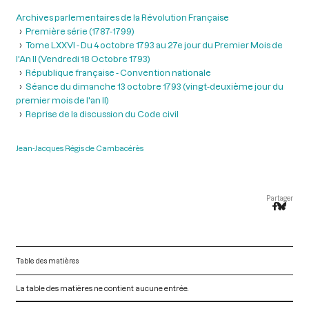
Archives parlementaires de la Révolution Française
Première série (1787-1799)
Tome LXXVI - Du 4 octobre 1793 au 27e jour du Premier Mois de
l'An II (Vendredi 18 Octobre 1793)
République française - Convention nationale
Séance du dimanche 13 octobre 1793 (vingt-deuxième jour du
premier mois de l'an II)
Reprise de la discussion du Code civil
Jean-Jacques Régis de Cambacérès
Partager
Table des matières
La table des matières ne contient aucune entrée.
V