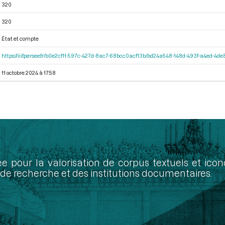
320
320
État et compte
https://iiif.persee.fr/b0e2cf11-597c-427d-8ac7-68bcc0acf13b/bd24a548-148d-493f-a4ed-4d
11 octobre 2024 à 17:58
ée pour la valorisation de corpus textuels et ic
de recherche et des institutions documentaires.