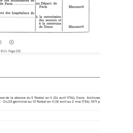
 613
• Page 320
e de la séance du 5 floréal an II (24 avril 1794). Dans : Archives
 Du 29 germinal au 13 floréal an II (18 avril au 2 mai 1794)
. 1971. p.