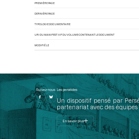
PREMIÈRE PAGE
DERNIÈRE PAGE
TYPOLOGIE DOCUMENTAIRE
URI DU MANIFEST IIIF DU VOLUME CONTENANT LE DOCUMENT
MODIFIÉ LE
Suivez-nous
Les perséides
Un dispositif pensé par Pers
partenariat avec des équipes 
En savoir plus