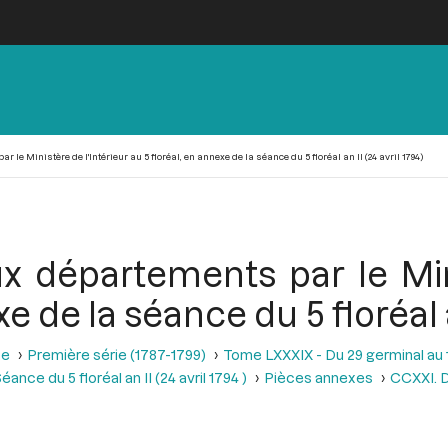
e Ministère de l'Intérieur au 5 floréal, en annexe de la séance du 5 floréal an II (24 avril 1794)
 départements par le Mini
e de la séance du 5 floréal an
se
Première série (1787-1799)
Tome LXXXIX - Du 29 germinal au 13 
éance du 5 floréal an II (24 avril 1794 )
Pièces annexes
CCXXI. D