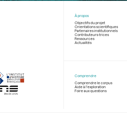
À propos
Objectifs du projet
Orientations scientifiques
Partenaires institutionnels
Contributeurs-trices
Ressources
Actualités
Menu
du
pied
de
Comprendre
page
Comprendre le corpus
Aide à l'exploration
Foire aux questions