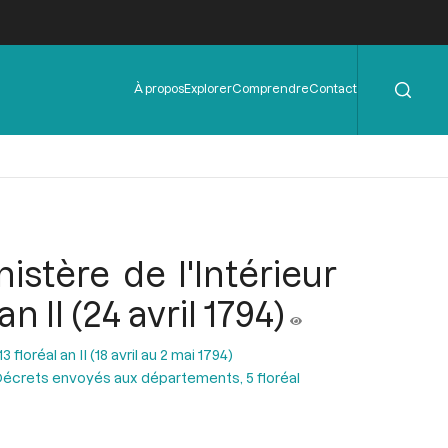
Rechercher
Menu
À propos
Explorer
Comprendre
Contact
de
l'en-
tête
stère de l'Intérieur
 II (24 avril 1794)
floréal an II (18 avril au 2 mai 1794)
écrets envoyés aux départements, 5 floréal