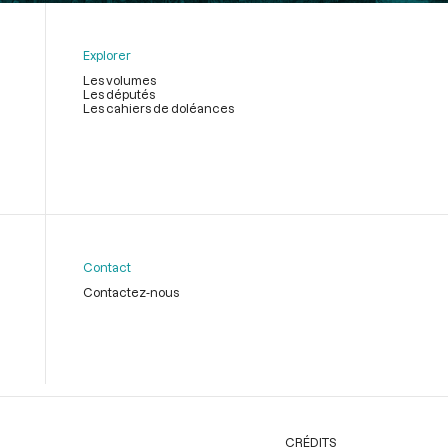
Explorer
Les volumes
Les députés
Les cahiers de doléances
Contact
Contactez-nous
CRÉDITS