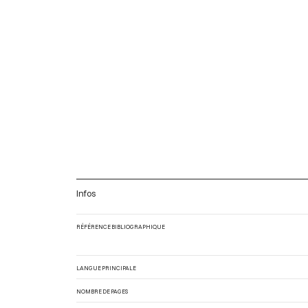
Infos
RÉFÉRENCE BIBLIOGRAPHIQUE
LANGUE PRINCIPALE
NOMBRE DE PAGES