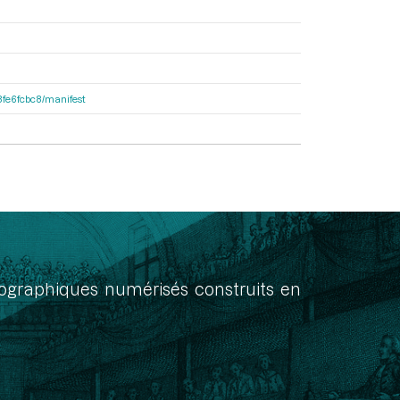
e8fe6fcbc8/manifest
onographiques numérisés construits en