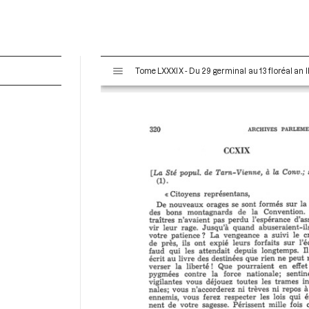
V
Tome LXXXIX - Du 29 germinal au 13 floréal an II
i
s
u
a
l
i
s
e
u
r
M
i
r
a
d
o