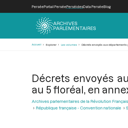
Persée
Portail Persée
Perséides
Data Persée
Blog
ARCHIVES
PARLEMENTAIRES
Fil
Accueil
Explorer
Les volumes
Décrets envoyés aux départements par l
d'Ariane
Décrets envoyés aux
au 5 floréal, en annex
Archives parlementaires de la Révolution Françai
République française - Convention nationale
S