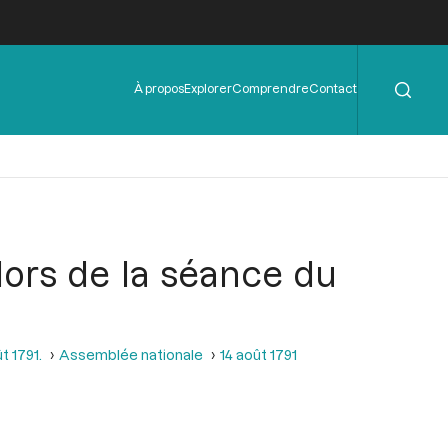
Rechercher
Menu
À propos
Explorer
Comprendre
Contact
de
l'en-
tête
 lors de la séance du
t 1791.
Assemblée nationale
14 août 1791