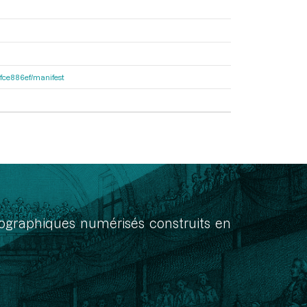
81fce886ef/manifest
onographiques numérisés construits en