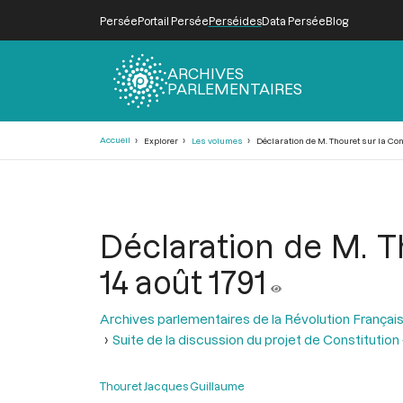
Persée
Portail Persée
Perséides
Data Persée
Blog
ARCHIVES
PARLEMENTAIRES
Fil
Accueil
Explorer
Les volumes
Déclaration de M. Thouret sur la Cons
d'Ariane
Déclaration de M. Th
14 août 1791
Archives parlementaires de la Révolution Françai
Suite de la discussion du projet de Constitutio
Thouret Jacques Guillaume