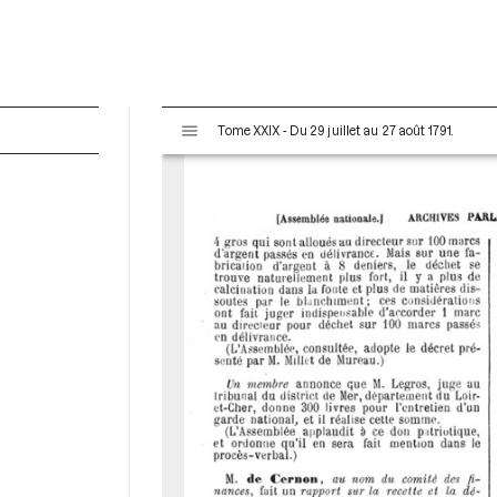
V
Tome XXIX - Du 29 juillet au 27 août 1791.
i
s
u
a
l
i
s
e
u
r
M
i
r
a
d
o