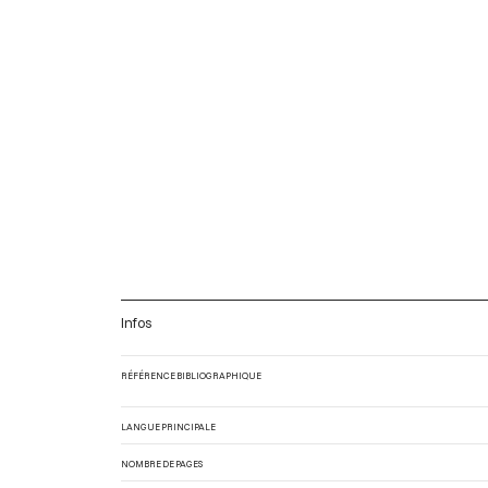
Infos
RÉFÉRENCE BIBLIOGRAPHIQUE
LANGUE PRINCIPALE
NOMBRE DE PAGES