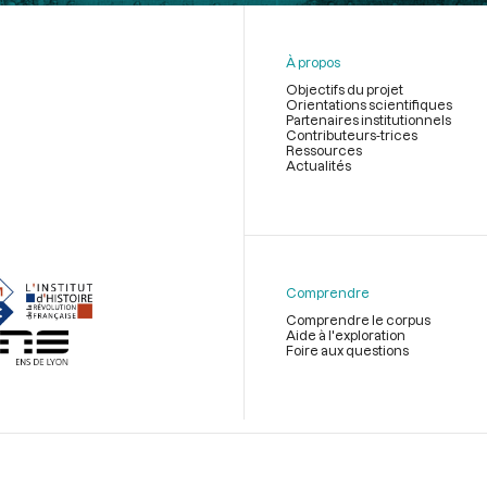
À propos
Objectifs du projet
Orientations scientifiques
Partenaires institutionnels
Contributeurs-trices
Ressources
Actualités
Menu
du
pied
de
Comprendre
page
Comprendre le corpus
Aide à l'exploration
Foire aux questions