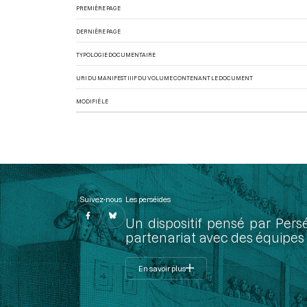
PREMIÈRE PAGE
DERNIÈRE PAGE
TYPOLOGIE DOCUMENTAIRE
URI DU MANIFEST IIIF DU VOLUME CONTENANT LE DOCUMENT
MODIFIÉ LE
Suivez-nous
Les perséides
Un dispositif pensé par Pers
partenariat avec des équipes 
En savoir plus