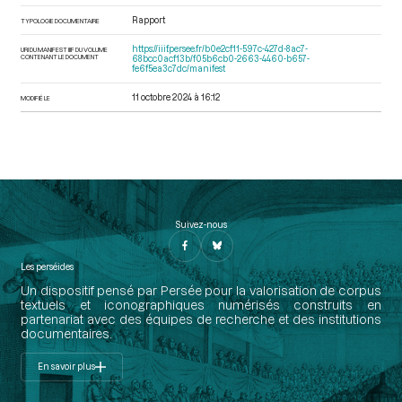
Rapport
TYPOLOGIE DOCUMENTAIRE
https://iiif.persee.fr/b0e2cf11-597c-427d-8ac7-
URI DU MANIFEST IIIF DU VOLUME
CONTENANT LE DOCUMENT
68bcc0acf13b/f05b6cb0-2663-4460-b657-
fe6f5ea3c7dc/manifest
11 octobre 2024 à 16:12
MODIFIÉ LE
Suivez-nous
Les perséides
Un dispositif pensé par Persée pour la valorisation de corpus
textuels et iconographiques numérisés construits en
partenariat avec des équipes de recherche et des institutions
documentaires.
En savoir plus