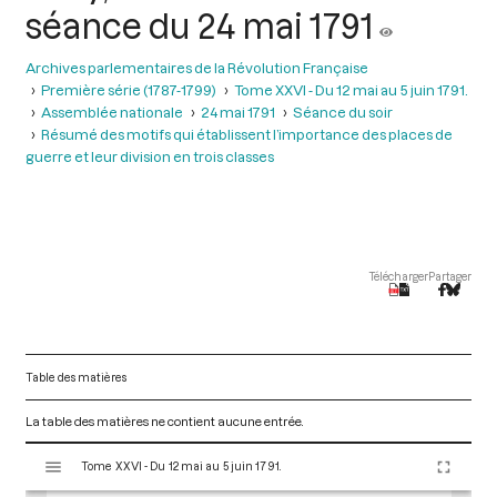
séance du 24 mai 1791
Archives parlementaires de la Révolution Française
Première série (1787-1799)
Tome XXVI - Du 12 mai au 5 juin 1791.
Assemblée nationale
24 mai 1791
Séance du soir
Résumé des motifs qui établissent l’importance des places de
guerre et leur division en trois classes
Télécharger
Partager
Table des matières
La table des matières ne contient aucune entrée.
V
Tome XXVI - Du 12 mai au 5 juin 1791.
i
s