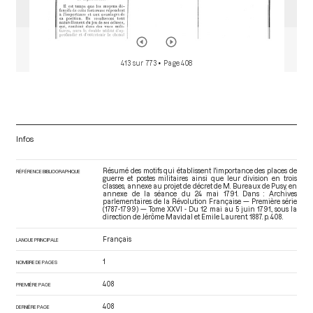
413 sur 773
• Page 408
Infos
Résumé des motifs qui établissent l'importance des places de
RÉFÉRENCE BIBLIOGRAPHIQUE
guerre et postes militaires ainsi que leur division en trois
classes, annexe au projet de décret de M. Bureaux de Pusy, en
annexe de la séance du 24 mai 1791. Dans : Archives
parlementaires de la Révolution Française — Première série
(1787-1799) — Tome XXVI - Du 12 mai au 5 juin 1791.
, sous la
direction de Jérôme Mavidal et Emile Laurent. 1887. p. 408.
Français
LANGUE PRINCIPALE
1
NOMBRE DE PAGES
408
PREMIÈRE PAGE
408
DERNIÈRE PAGE