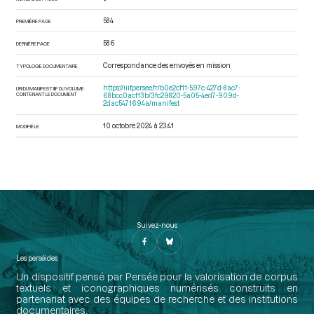
584
PREMIÈRE PAGE
586
DERNIÈRE PAGE
Correspondance des envoyés en mission
TYPOLOGIE DOCUMENTAIRE
https://iiif.persee.fr/b0e2cf11-597c-427d-8ac7-
URI DU MANIFEST IIIF DU VOLUME
CONTENANT LE DOCUMENT
68bcc0acf13b/3fc29820-5a05-4ed7-909d-
2dac5471694a/manifest
10 octobre 2024 à 23:41
MODIFIÉ LE
Suivez-nous
Les perséides
Un dispositif pensé par Persée pour la valorisation de corpus
textuels et iconographiques numérisés construits en
partenariat avec des équipes de recherche et des institutions
documentaires.