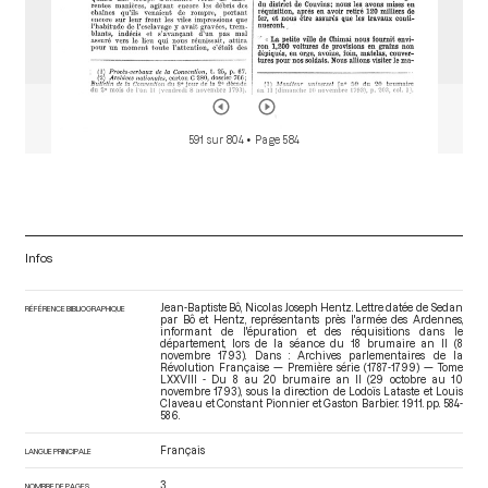
591 sur 804
• Page 584
Infos
Jean-Baptiste Bô, Nicolas Joseph Hentz. Lettre datée de Sedan
RÉFÉRENCE BIBLIOGRAPHIQUE
par Bô et Hentz, représentants près l'armée des Ardennes,
informant de l'épuration et des réquisitions dans le
département, lors de la séance du 18 brumaire an II (8
novembre 1793). Dans : Archives parlementaires de la
Révolution Française — Première série (1787-1799) — Tome
LXXVIII - Du 8 au 20 brumaire an II (29 octobre au 10
novembre 1793)
, sous la direction de Lodoïs Lataste et Louis
Claveau et Constant Pionnier et Gaston Barbier. 1911. pp. 584-
586.
Français
LANGUE PRINCIPALE
3
NOMBRE DE PAGES