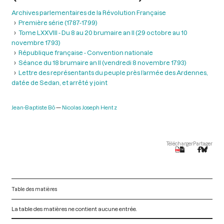
Archives parlementaires de la Révolution Française
Première série (1787-1799)
Tome LXXVIII - Du 8 au 20 brumaire an II (29 octobre au 10
novembre 1793)
République française - Convention nationale
Séance du 18 brumaire an II (vendredi 8 novembre 1793)
Lettre des représentants du peuple près l’armée des Ardennes,
datée de Sedan, et arrêté y joint
Jean-Baptiste Bô
Nicolas Joseph Hentz
Télécharger
Partager
Table des matières
La table des matières ne contient aucune entrée.
V