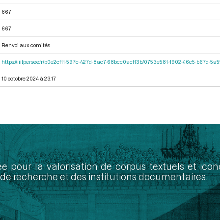
667
667
Renvoi aux comités
https://iiif.persee.fr/b0e2cf11-597c-427d-8ac7-68bcc0acf13b/0753e581-1902-46c5-b67d-5
10 octobre 2024 à 23:17
ée pour la valorisation de corpus textuels et ic
de recherche et des institutions documentaires.