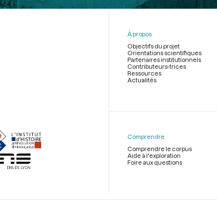
À propos
Objectifs du projet
Orientations scientifiques
Partenaires institutionnels
Contributeurs-trices
Ressources
Actualités
Menu
du
pied
de
Comprendre
page
Comprendre le corpus
Aide à l'exploration
Foire aux questions