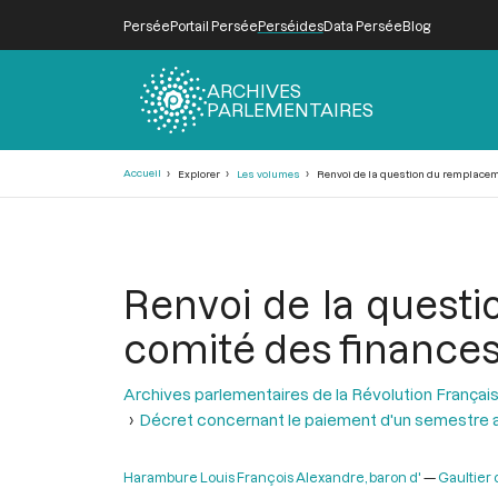
Persée
Portail Persée
Perséides
Data Persée
Blog
ARCHIVES
PARLEMENTAIRES
Fil
Accueil
Explorer
Les volumes
Renvoi de la question du remplacemen
d'Ariane
Renvoi de la quest
comité des finances, 
Archives parlementaires de la Révolution Françai
Décret concernant le paiement d'un semestre 
Harambure Louis François Alexandre, baron d'
Gaultier 