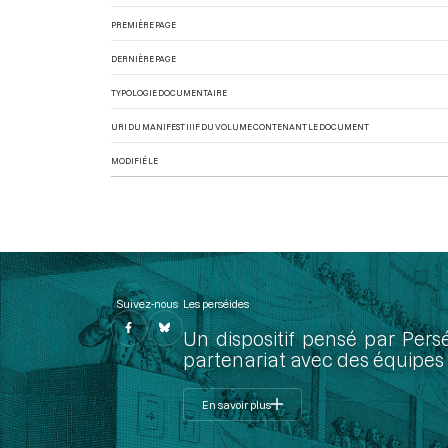
PREMIÈRE PAGE
DERNIÈRE PAGE
TYPOLOGIE DOCUMENTAIRE
URI DU MANIFEST IIIF DU VOLUME CONTENANT LE DOCUMENT
MODIFIÉ LE
Suivez-nous
Les perséides
Un dispositif pensé par Pers
partenariat avec des équipes 
En savoir plus