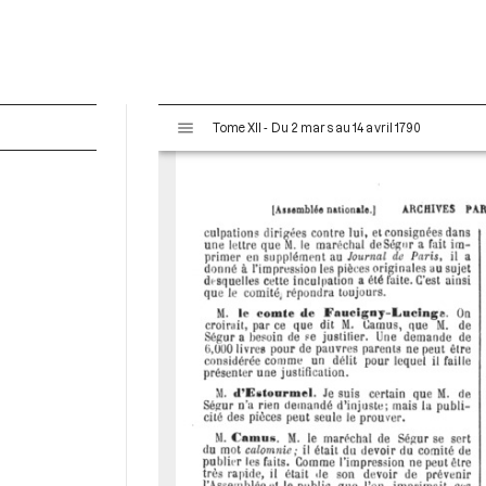
V
Tome XII - Du 2 mars au 14 avril 1790
i
s
u
a
l
i
s
e
u
r
M
i
r
a
d
o