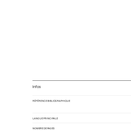
Infos
RÉFÉRENCE BIBLIOGRAPHIQUE
LANGUE PRINCIPALE
NOMBRE DE PAGES