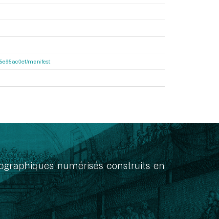
a55e95ac0e1/manifest
onographiques numérisés construits en