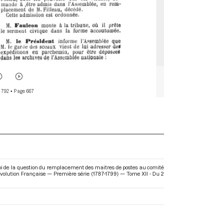
 792
• Page 667
oi de la question du remplacement des maitres de postes au comité
Révolution Française — Première série (1787-1799) — Tome XII - Du 2