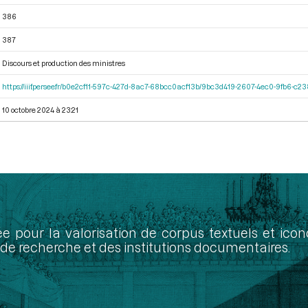
386
387
Discours et production des ministres
https://iiif.persee.fr/b0e2cf11-597c-427d-8ac7-68bcc0acf13b/9bc3d419-2607-4ec0-9fb6-c
10 octobre 2024 à 23:21
ée pour la valorisation de corpus textuels et ic
de recherche et des institutions documentaires.