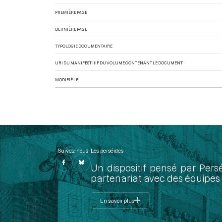
PREMIÈRE PAGE
DERNIÈRE PAGE
TYPOLOGIE DOCUMENTAIRE
URI DU MANIFEST IIIF DU VOLUME CONTENANT LE DOCUMENT
MODIFIÉ LE
Suivez-nous
Les perséides
Un dispositif pensé par Pers
partenariat avec des équipes 
En savoir plus