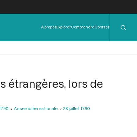
Rechercher
Menu
À propos
Explorer
Comprendre
Contact
de
l'en-
tête
s étrangères, lors de
 1790
Assemblée nationale
28 juillet 1790