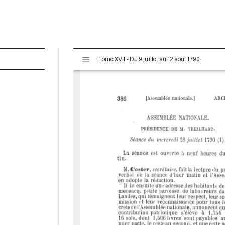
V
Tome XVII - Du 9 juillet au 12 aout 1790
i
s
u
a
l
i
s
e
u
r
M
i
r
a
d
o