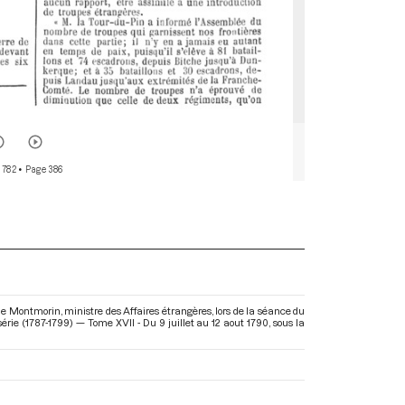
 782
• Page 386
 Montmorin, ministre des Affaires étrangères, lors de la séance du
érie (1787-1799) — Tome XVII - Du 9 juillet au 12 aout 1790
, sous la