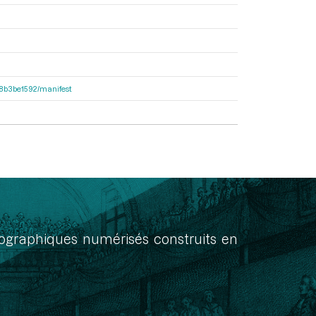
238b3be1592/manifest
onographiques numérisés construits en