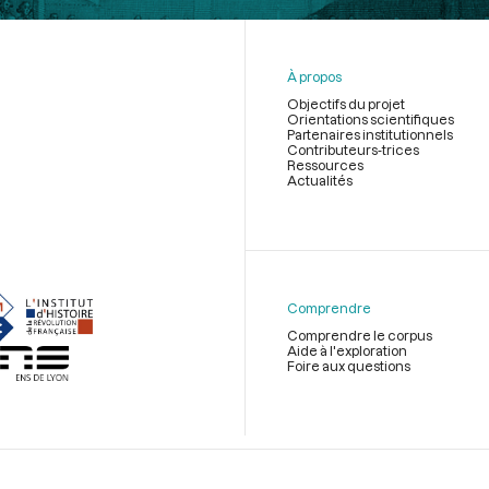
À propos
Objectifs du projet
Orientations scientifiques
Partenaires institutionnels
Contributeurs-trices
Ressources
Actualités
Menu
du
pied
de
Comprendre
page
Comprendre le corpus
Aide à l'exploration
Foire aux questions