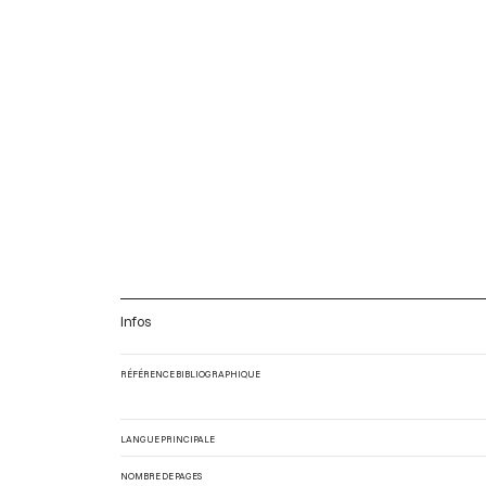
Infos
RÉFÉRENCE BIBLIOGRAPHIQUE
LANGUE PRINCIPALE
NOMBRE DE PAGES