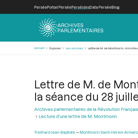
Persée
Portail Persée
Perséides
Data Persée
Blog
ARCHIVES
PARLEMENTAIRES
Fil
Accueil
Explorer
Les volumes
Lettre de M. de Montmorin, ministre d
d'Ariane
Lettre de M. de Mont
la séance du 28 juill
Archives parlementaires de la Révolution Françai
Lecture d'une lettre de M. Montmorin
Treilhard Jean-Baptiste
Montmorin Saint-Hérem Armand