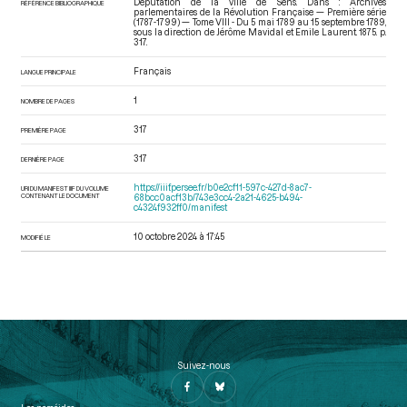
Députation de la ville de Sens. Dans : Archives
RÉFÉRENCE BIBLIOGRAPHIQUE
parlementaires de la Révolution Française — Première série
(1787-1799) — Tome VIII - Du 5 mai 1789 au 15 septembre 1789
,
sous la direction de Jérôme Mavidal et Emile Laurent. 1875. p.
317.
Français
LANGUE PRINCIPALE
1
NOMBRE DE PAGES
317
PREMIÈRE PAGE
317
DERNIÈRE PAGE
https://iiif.persee.fr/b0e2cf11-597c-427d-8ac7-
URI DU MANIFEST IIIF DU VOLUME
CONTENANT LE DOCUMENT
68bcc0acf13b/743e3cc4-2a21-4625-b494-
c4324f932ff0/manifest
10 octobre 2024 à 17:45
MODIFIÉ LE
Suivez-nous