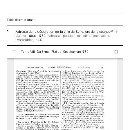
Table des matières
Adresse de la députation de la ville de Sens, lors de la séance
du 1er aout 1789
[Adresse, pétition et lettre envoyée à
l’Assemblée]
p.317
V
Tome VIII - Du 5 mai 1789 au 15 septembre 1789
i
s
u
a
l
i
s
e
u
r
M
i
r
a