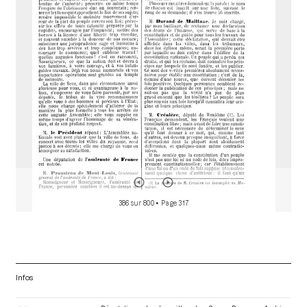
d
o
r
386 sur 800
• Page 317
Infos