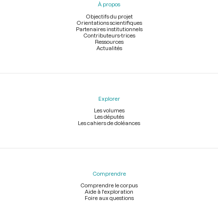
À propos
de
page
Objectifs du projet
Orientations scientifiques
Partenaires institutionnels
Contributeurs-trices
Ressources
Actualités
Explorer
Les volumes
Les députés
Les cahiers de doléances
Comprendre
Comprendre le corpus
Aide à l'exploration
Foire aux questions