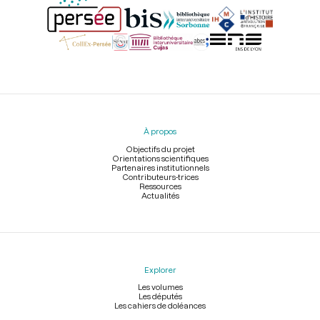
Menu
du
pied
À propos
de
page
Objectifs du projet
Orientations scientifiques
Partenaires institutionnels
Contributeurs-trices
Ressources
Actualités
Explorer
Les volumes
Les députés
Les cahiers de doléances