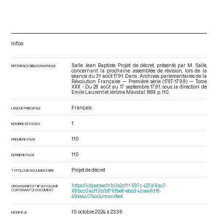
Infos
Salle Jean Baptiste. Projet de décret, présenté par M. Salle,
RÉFÉRENCE BIBLIOGRAPHIQUE
concernant la prochaine assemblée de révision, lors de la
séance du 31 août 1791. Dans : Archives parlementaires de la
Révolution Française — Première série (1787-1799) — Tome
XXX - Du 28 août au 17 septembre 1791
, sous la direction de
Emile Laurent et Jérôme Mavidal. 1888. p. 110.
Français
LANGUE PRINCIPALE
1
NOMBRE DE PAGES
110
PREMIÈRE PAGE
110
DERNIÈRE PAGE
Projet de décret
TYPOLOGIE DOCUMENTAIRE
https://iiif.persee.fr/b0e2cf11-597c-427d-8ac7-
URI DU MANIFEST IIIF DU VOLUME
CONTENANT LE DOCUMENT
68bcc0acf13b/bf76fbe8-ebcd-4bae-8d18-
45de44074cc4/manifest
10 octobre 2024 à 23:36
MODIFIÉ LE