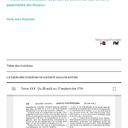
assemblée de révision
Salle Jean Baptiste
Télécharger
Partager
Table des matières
La table des matières ne contient aucune entrée.
V
Tome XXX - Du 28 août au 17 septembre 1791
i
s
u
a
l
i
s