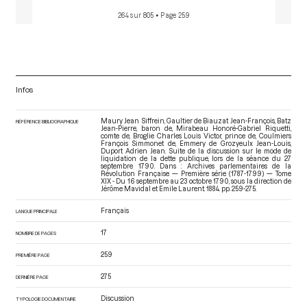
264 sur 805
• Page 259
Infos
Maury Jean Siffrein, Gaultier de Biauzat Jean-François, Batz
RÉFÉRENCE BIBLIOGRAPHIQUE
Jean-Pierre, baron de, Mirabeau Honoré-Gabriel Riquetti,
comte de, Broglie Charles Louis Victor, prince de, Coulmiers
François Simmonet de, Emmery de Grozyeulx Jean-Louis,
Duport Adrien Jean. Suite de la discussion sur le mode de
liquidation de la dette publique, lors de la séance du 27
septembre 1790. Dans : Archives parlementaires de la
Révolution Française — Première série (1787-1799) — Tome
XIX - Du 16 septembre au 23 octobre 1790
, sous la direction de
Jérôme Mavidal et Emile Laurent. 1884. pp. 259-275.
Français
LANGUE PRINCIPALE
17
NOMBRE DE PAGES
259
PREMIÈRE PAGE
275
DERNIÈRE PAGE
Discussion
TYPOLOGIE DOCUMENTAIRE