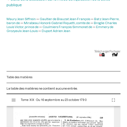
publique
Maury Jean Siffrein
Gaultier de Biauzat Jean-François
Batz Jean-Pierre,
baron de
Mirabeau Honoré-Gabriel Riquetti, comte de
Broglie Charles
Louis Victor, prince de
Coulmiers François Simmonet de
Emmery de
Grozyeulx Jean-Louis
Duport Adrien Jean
Télécharger
Partager
Table des matières
La table des matières ne contient aucune entrée.
V
Tome XIX - Du 16 septembre au 23 octobre 1790
i
s
u
a
l