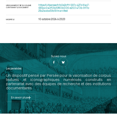
https://iiif.persee.fr/b0e2cf11-597c-427d-8ac7-
URI DU MANIFEST IIIF DU VOLUME
CONTENANT LE DOCUMENT
68bcc0acf13b/6f80b006-e203-473b-917b-
25c2aaba59d9/manifest
10 octobre 2024 à 23:23
MODIFIÉ LE
Suivez-nous
Les perséides
Un dispositif pensé par Persée pour la valorisation de corpus
textuels et iconographiques numérisés construits en
partenariat avec des équipes de recherche et des institutions
documentaires.
En savoir plus