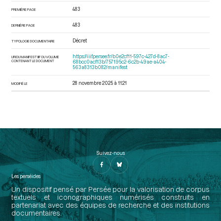
483
PREMIÈRE PAGE
483
DERNIÈRE PAGE
Décret
TYPOLOGIE DOCUMENTAIRE
https://iiif.persee.fr/b0e2cf11-597c-427d-8ac7-
URI DU MANIFEST IIIF DU VOLUME
CONTENANT LE DOCUMENT
68bcc0acf13b/757195c2-6c2b-49ae-a404-
563a8313b082/manifest
28 novembre 2025 à 11:21
MODIFIÉ LE
Suivez-nous
Les perséides
Un dispositif pensé par Persée pour la valorisation de corpus
textuels et iconographiques numérisés construits en
partenariat avec des équipes de recherche et des institutions
documentaires.