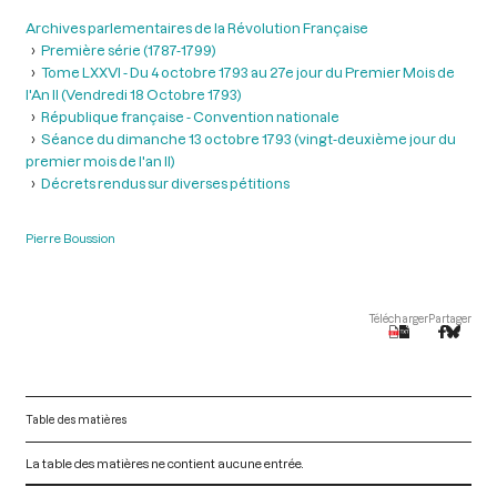
Archives parlementaires de la Révolution Française
Première série (1787-1799)
Tome LXXVI - Du 4 octobre 1793 au 27e jour du Premier Mois de
l'An II (Vendredi 18 Octobre 1793)
République française - Convention nationale
Séance du dimanche 13 octobre 1793 (vingt-deuxième jour du
premier mois de l'an II)
Décrets rendus sur diverses pétitions
Pierre Boussion
Télécharger
Partager
Table des matières
La table des matières ne contient aucune entrée.
V