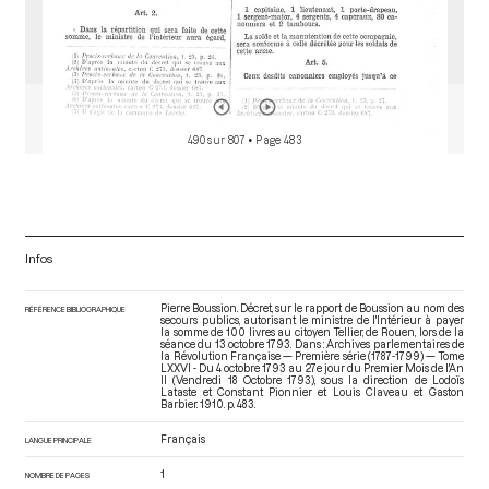
490 sur 807
• Page 483
Infos
Pierre Boussion. Décret, sur le rapport de Boussion au nom des
RÉFÉRENCE BIBLIOGRAPHIQUE
secours publics, autorisant le ministre de l'Intérieur à payer
la somme de 100 livres au citoyen Tellier, de Rouen, lors de la
séance du 13 octobre 1793. Dans : Archives parlementaires de
la Révolution Française — Première série (1787-1799) — Tome
LXXVI - Du 4 octobre 1793 au 27e jour du Premier Mois de l'An
II (Vendredi 18 Octobre 1793)
, sous la direction de Lodoïs
Lataste et Constant Pionnier et Louis Claveau et Gaston
Barbier. 1910. p. 483.
Français
LANGUE PRINCIPALE
1
NOMBRE DE PAGES