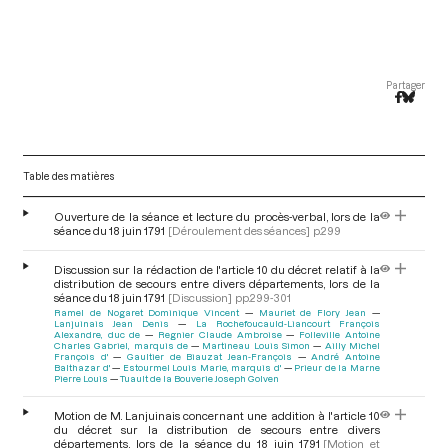
Partager
Table des matières
Ouverture de la séance et lecture du procès-verbal, lors de la
séance du 18 juin 1791
[Déroulement des séances]
p.299
Discussion sur la rédaction de l'article 10 du décret relatif à la
distribution de secours entre divers départements, lors de la
séance du 18 juin 1791
[Discussion]
pp.299-301
Ramel de Nogaret Dominique Vincent
Mauriet de Flory Jean
Lanjuinais Jean Denis
La Rochefoucauld-Liancourt François
Alexandre, duc de
Regnier Claude Ambroise
Folleville Antoine
Charles Gabriel, marquis de
Martineau Louis Simon
Ailly Michel
François d'
Gaultier de Biauzat Jean-François
André Antoine
Balthazar d'
Estourmel Louis Marie, marquis d'
Prieur de la Marne
Pierre Louis
Tuault de la Bouverie Joseph Golven
Motion de M. Lanjuinais concernant une addition à l'article 10
du décret sur la distribution de secours entre divers
départements, lors de la séance du 18 juin 1791
[Motion et