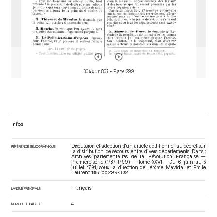
304 sur 807
• Page 299
Infos
Discussion et adoption d'un article additionnel au décret sur
RÉFÉRENCE BIBLIOGRAPHIQUE
la distribution de secours entre divers départements. Dans :
Archives parlementaires de la Révolution Française —
Première série (1787-1799) — Tome XXVII - Du 6 juin au 5
juillet 1791
, sous la direction de Jérôme Mavidal et Emile
Laurent. 1887. pp. 299-302.
Français
LANGUE PRINCIPALE
4
NOMBRE DE PAGES