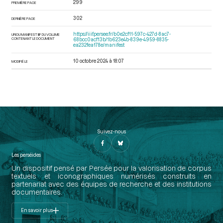
299
PREMIÈRE PAGE
302
DERNIÈRE PAGE
https://iiif.persee.fr/b0e2cf11-597c-427d-8ac7-
URI DU MANIFEST IIIF DU VOLUME
CONTENANT LE DOCUMENT
68bcc0acf13b/1b623e4b-839e-4959-8835-
ea232fea178e/manifest
10 octobre 2024 à 18:07
MODIFIÉ LE
Suivez-nous
Les perséides
Un dispositif pensé par Persée pour la valorisation de corpus
textuels et iconographiques numérisés construits en
partenariat avec des équipes de recherche et des institutions
documentaires.
En savoir plus