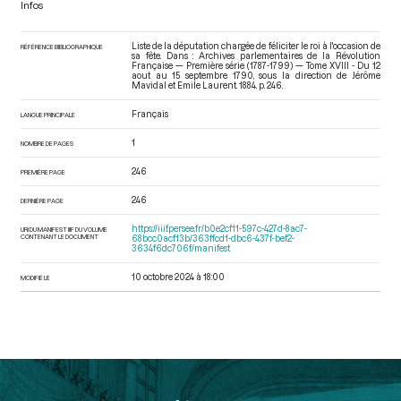
Infos
Liste de la députation chargée de féliciter le roi à l'occasion de
RÉFÉRENCE BIBLIOGRAPHIQUE
sa fête. Dans : Archives parlementaires de la Révolution
Française — Première série (1787-1799) — Tome XVIII - Du 12
aout au 15 septembre 1790
, sous la direction de Jérôme
Mavidal et Emile Laurent. 1884. p. 246.
Français
LANGUE PRINCIPALE
1
NOMBRE DE PAGES
246
PREMIÈRE PAGE
246
DERNIÈRE PAGE
https://iiif.persee.fr/b0e2cf11-597c-427d-8ac7-
URI DU MANIFEST IIIF DU VOLUME
CONTENANT LE DOCUMENT
68bcc0acf13b/363ffcd1-dbc6-437f-bef2-
3634f6dc706f/manifest
10 octobre 2024 à 18:00
MODIFIÉ LE