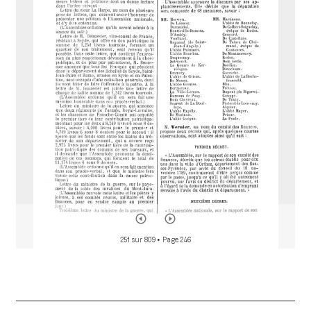
r
a
d
o
r
251 sur 809
• Page 246