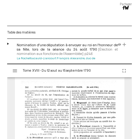
Partager
Table des matières
Nomination d'une députation à envoyer au roi en l'honneur de
sa fête, lors de la séance du 24 août 1790
[Élection et
nomination aux fonctions de l'Assemblée]
p.246
La Rochefoucauld-Liancourt François Alexandre, duc de
V
Tome XVIII - Du 12 aout au 15 septembre 1790
i
s
u
a
l
i
s
e
u
r
M
i