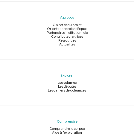
Menu
du
pied
À propos
de
page
Objectifs du projet
Orientations scientifiques
Partenaires institutionnels
Contributeurs-trices
Ressources
Actualités
Explorer
Les volumes
Les députés
Les cahiers de doléances
Comprendre
Comprendre le corpus
Aide à l'exploration