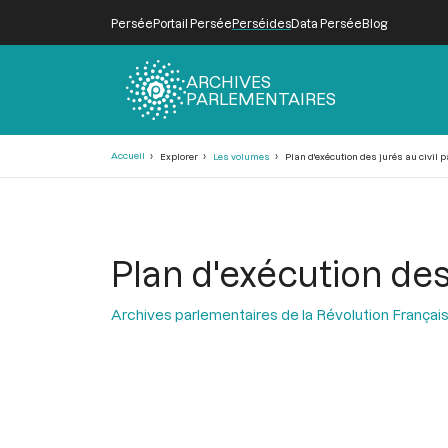
Persée
Portail Persée
Perséides
Data Persée
Blog
ARCHIVES
PARLEMENTAIRES
Fil
Accueil
Explorer
Les volumes
Plan d'exécution des jurés au civil p
d'Ariane
Plan d'exécution des 
Archives parlementaires de la Révolution Françai