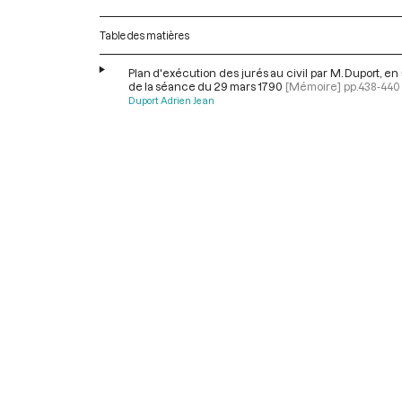
Table des matières
Plan d'exécution des jurés au civil par M. Duport, e
de la séance du 29 mars 1790
[Mémoire]
pp.438-440
Duport Adrien Jean