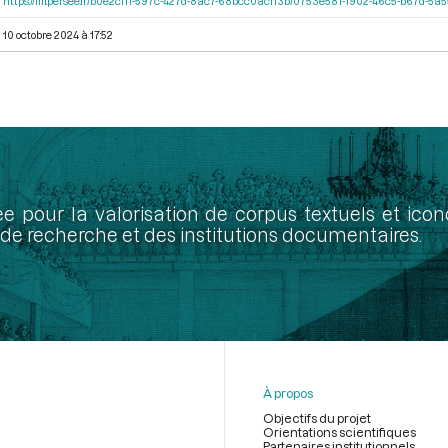
https://iiif.persee.fr/b0e2cf11-597c-427d-8ac7-68bcc0acf13b/0753e581-1902-46c5-b67d-5
10 octobre 2024 à 17:52
ée pour la valorisation de corpus textuels et ic
de recherche et des institutions documentaires.
À propos
Objectifs du projet
Orientations scientifiques
Partenaires institutionnels