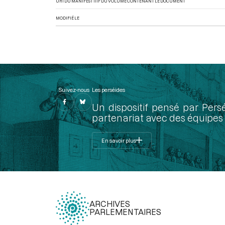
URI DU MANIFEST IIIF DU VOLUME CONTENANT LE DOCUMENT
MODIFIÉ LE
Suivez-nous
Les perséides
Un dispositif pensé par Pers
partenariat avec des équipes 
En savoir plus
ARCHIVES
PARLEMENTAIRES