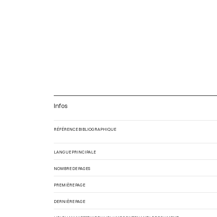
Infos
RÉFÉRENCE BIBLIOGRAPHIQUE
LANGUE PRINCIPALE
NOMBRE DE PAGES
PREMIÈRE PAGE
DERNIÈRE PAGE