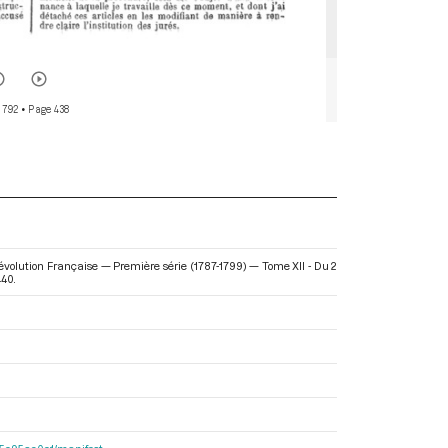
 792
• Page 438
Révolution Française — Première série (1787-1799) — Tome XII - Du 2
440.