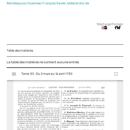
Montesquiou Fezensac François Xavier, abbé et duc de
Télécharger
Partager
Table des matières
La table des matières ne contient aucune entrée.
V
Tome XII - Du 2 mars au 14 avril 1790
i
s
u
a
l
i
s
e
u
r