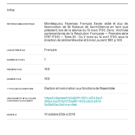
Infos
Montesquiou Fezensac François Xavier, abbé et duc de.
RÉFÉRENCE BIBLIOGRAPHIQUE
Nomination de M. Rabaud de Saint-Etienne en tant que
président, lors de la séance du 15 mars 1790. Dans : Archives
parlementaires de la Révolution Française — Première série
(1787-1799) — Tome XII - Du 2 mars au 14 avril 1790
, sous la
direction de Jérôme Mavidal et Emile Laurent. 1881. p. 169.
Français
LANGUE PRINCIPALE
1
NOMBRE DE PAGES
169
PREMIÈRE PAGE
169
DERNIÈRE PAGE
Élection et nomination aux fonctions de l'Assemblée
TYPOLOGIE DOCUMENTAIRE
https://iiif.persee.fr/b0e2cf11-597c-427d-8ac7-
URI DU MANIFEST IIIF DU VOLUME
CONTENANT LE DOCUMENT
68bcc0acf13b/0753e581-1902-46c5-b67d-
5a55e95ac0e1/manifest
10 octobre 2024 à 23:16
MODIFIÉ LE