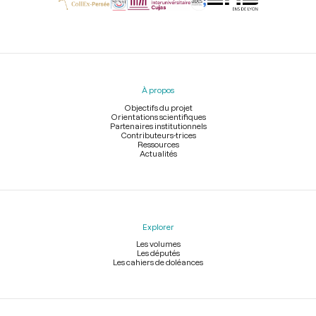
Menu
du
pied
À propos
de
page
Objectifs du projet
Orientations scientifiques
Partenaires institutionnels
Contributeurs-trices
Ressources
Actualités
Explorer
Les volumes
Les députés
Les cahiers de doléances