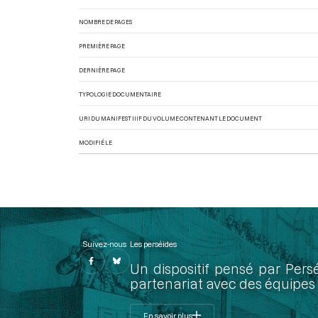
NOMBRE DE PAGES
PREMIÈRE PAGE
DERNIÈRE PAGE
TYPOLOGIE DOCUMENTAIRE
URI DU MANIFEST IIIF DU VOLUME CONTENANT LE DOCUMENT
MODIFIÉ LE
Suivez-nous
Les perséides
Un dispositif pensé par Pers
partenariat avec des équipes 
En savoir plus