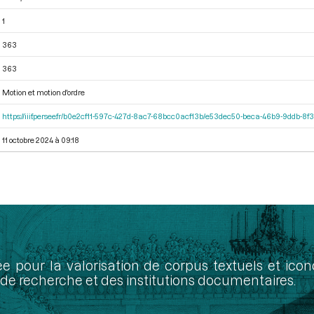
1
363
363
Motion et motion d'ordre
https://iiif.persee.fr/b0e2cf11-597c-427d-8ac7-68bcc0acf13b/e53dec50-beca-46b9-9ddb-8
11 octobre 2024 à 09:18
ée pour la valorisation de corpus textuels et ic
de recherche et des institutions documentaires.