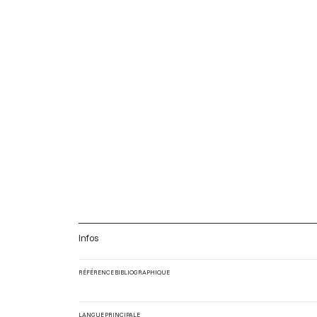
Infos
RÉFÉRENCE BIBLIOGRAPHIQUE
LANGUE PRINCIPALE