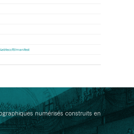
f34eb1eccf8/manifest
onographiques numérisés construits en