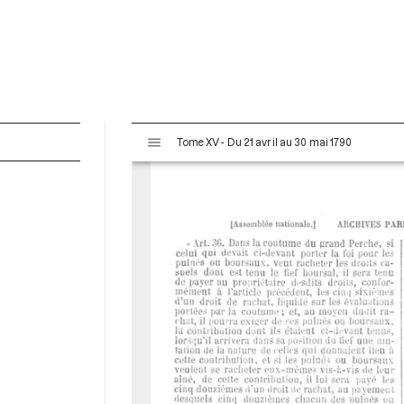
V
Tome XV - Du 21 avril au 30 mai 1790
i
s
u
a
l
i
s
e
u
r
M
i
r
a