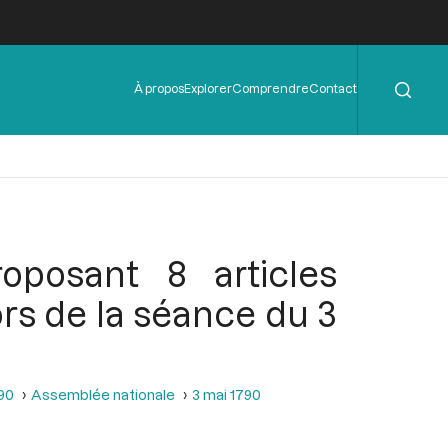
Rechercher
Menu
À propos
Explorer
Comprendre
Contact
de
l'en-
tête
posant 8 articles
ors de la séance du 3
790
Assemblée nationale
3 mai 1790