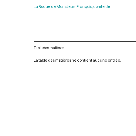
La Roque de Mons Jean-François, comte de
Table des matières
La table des matières ne contient aucune entrée.