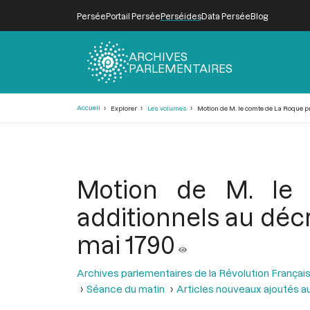
Persée
Portail Persée
Perséides
Data Persée
Blog
ARCHIVES
PARLEMENTAIRES
Fil
Accueil
Explorer
Les volumes
Motion de M. le comte de La Roque pr
d'Ariane
Motion de M. le 
additionnels au décr
mai 1790
Archives parlementaires de la Révolution Françai
Séance du matin
Articles nouveaux ajoutés au