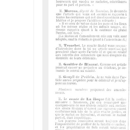
d
o
r