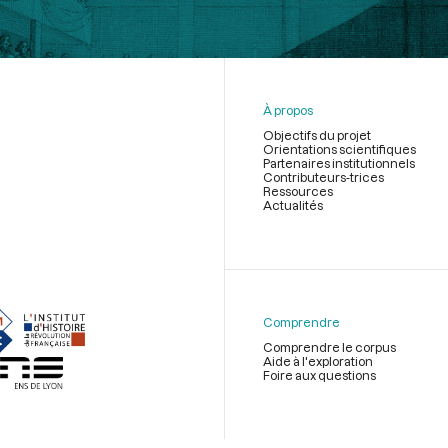
À propos
Objectifs du projet
Orientations scientifiques
Partenaires institutionnels
Contributeurs-trices
Ressources
Actualités
Menu
du
pied
de
Comprendre
page
Comprendre le corpus
Aide à l'exploration
Foire aux questions