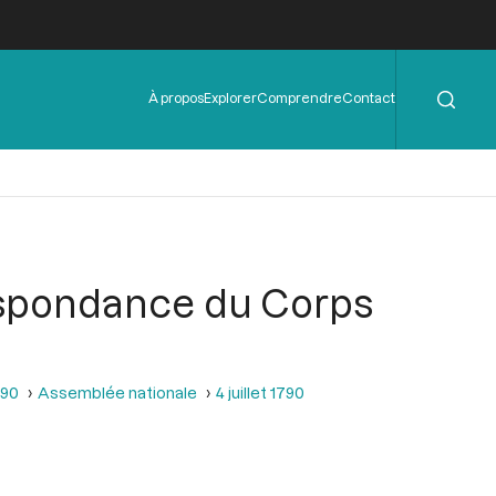
Rechercher
Menu
À propos
Explorer
Comprendre
Contact
de
l'en-
tête
respondance du Corps
790
Assemblée nationale
4 juillet 1790