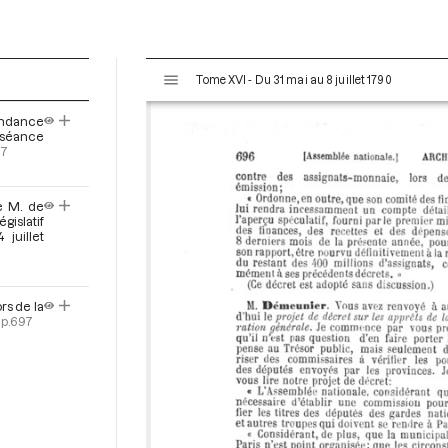
V
Tome XVI - Du 31 mai au 8 juillet 1790
i
s
ondance
u
a séance
a
97
l
i
e M. de
s
gislatif
e
juillet
u
r
M
rs de la
i
p.697
r
a
d
o
r