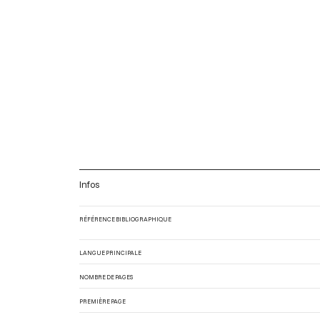
Infos
RÉFÉRENCE BIBLIOGRAPHIQUE
LANGUE PRINCIPALE
NOMBRE DE PAGES
PREMIÈRE PAGE