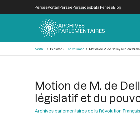
Persée
Portail Persée
Perséides
Data Persée
Blog
ARCHIVES
PARLEMENTAIRES
Fil
Accueil
Explorer
Les volumes
Motion de M. de Delley sur les forme
d'Ariane
Motion de M. de Del
législatif et du pouvo
Archives parlementaires de la Révolution Françai