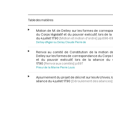
Table des matières
Motion de M. de Delley sur les formes de corresp
du Corps législatif et du pouvoir exécutif, lors de l
du 4 juillet 1790
[Motion et motion d'ordre]
pp.696-6
Dellay-d'Agier ou Delay Claude Pierre de
Renvoi au comité de Constitution de la motion d
Delley sur les formes de correspondance du Corps lé
et du pouvoir exécutif, lors de la séance du 4 
1790
[Renvoi aux comités]
p.697
Prieur de la Marne Pierre Louis
Ajournement du projet de décret sur les Archives, lo
séance du 4 juillet 1790
[Déroulement des séances]