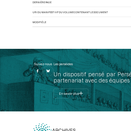
DERNIÈRE PAGE
URI DU MANIFEST IIIF DU VOLUME CONTENANT LE DOCUMENT
MODIFIÉ LE
Suivez-nous
Les perséides
Un dispositif pensé par Pers
partenariat avec des équipes 
En savoir plus
ARCHIVES