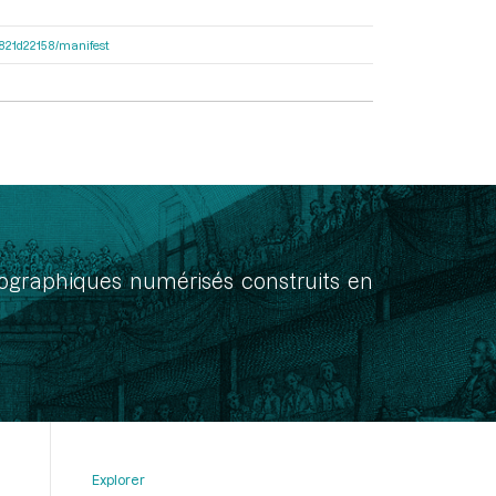
8f821d22158/manifest
onographiques numérisés construits en
Explorer