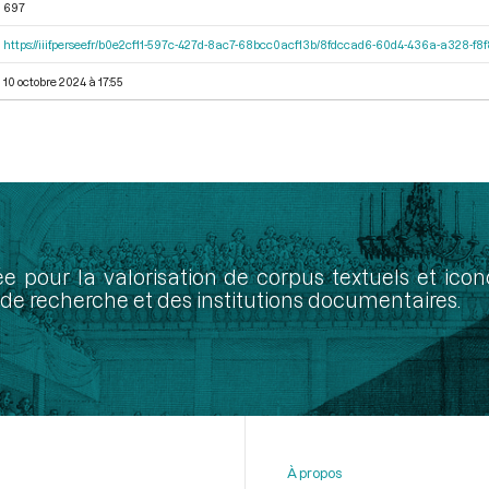
697
https://iiif.persee.fr/b0e2cf11-597c-427d-8ac7-68bcc0acf13b/8fdccad6-60d4-436a-a328-f
10 octobre 2024 à 17:55
ée pour la valorisation de corpus textuels et ic
de recherche et des institutions documentaires.
À propos