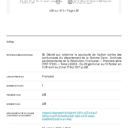
458 sur 613
• Page 458
Infos
58. Décret qui ordonne la poursuite de l’action contre des
RÉFÉRENCE BIBLIOGRAPHIQUE
contumaces du département de la Somme. Dans : Archives
parlementaires de la Révolution Française — Première série
(1787-1799) — Tome LXXXIX - Du 29 germinal au 13 floréal an
II (18 avril au 2 mai 1794)
. 1971. p. 458.
Français
LANGUE PRINCIPALE
1
NOMBRE DE PAGES
458
PREMIÈRE PAGE
458
DERNIÈRE PAGE
https://iiif.persee.fr/b0e2cf11-597c-427d-8ac7-
URI DU MANIFEST IIIF DU VOLUME
CONTENANT LE DOCUMENT
68bcc0acf13b/bd24a548-148d-493f-a4ed-
4de8fe6fcbc8/manifest