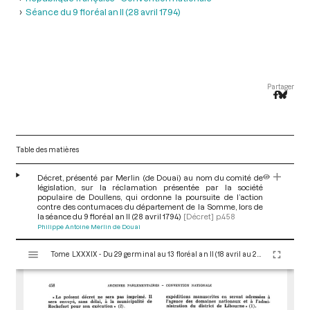
Séance du 9 floréal an II (28 avril 1794)
Partager
Table des matières
Décret, présenté par Merlin (de Douai) au nom du comité de
législation, sur la réclamation présentée par la société
populaire de Doullens, qui ordonne la poursuite de l’action
contre des contumaces du département de la Somme, lors de
la séance du 9 floréal an II (28 avril 1794)
[Décret]
p.458
Philippe Antoine Merlin de Douai
V
Tome LXXXIX - Du 29 germinal au 13 floréal an II (18 avril au 2 mai 1794)
i
s
u
a