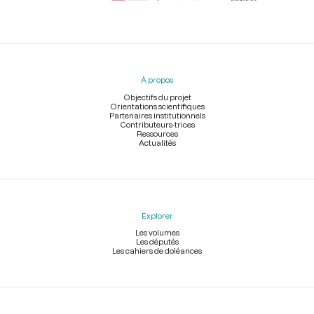
Menu
du
pied
À propos
de
page
Objectifs du projet
Orientations scientifiques
Partenaires institutionnels
Contributeurs-trices
Ressources
Actualités
Explorer
Les volumes
Les députés
Les cahiers de doléances