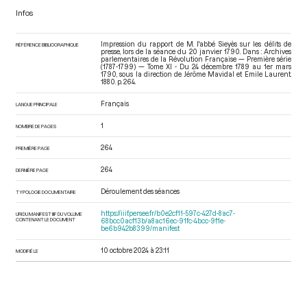
Infos
Impression du rapport de M. l'abbé Sieyès sur les délits de
RÉFÉRENCE BIBLIOGRAPHIQUE
presse, lors de la séance du 20 janvier 1790. Dans : Archives
parlementaires de la Révolution Française — Première série
(1787-1799) — Tome XI - Du 24 décembre 1789 au 1er mars
1790
, sous la direction de Jérôme Mavidal et Emile Laurent.
1880. p. 264.
Français
LANGUE PRINCIPALE
1
NOMBRE DE PAGES
264
PREMIÈRE PAGE
264
DERNIÈRE PAGE
Déroulement des séances
TYPOLOGIE DOCUMENTAIRE
https://iiif.persee.fr/b0e2cf11-597c-427d-8ac7-
URI DU MANIFEST IIIF DU VOLUME
CONTENANT LE DOCUMENT
68bcc0acf13b/a8ac16ec-91fc-4bcc-9f1e-
be6b942b8399/manifest
10 octobre 2024 à 23:11
MODIFIÉ LE