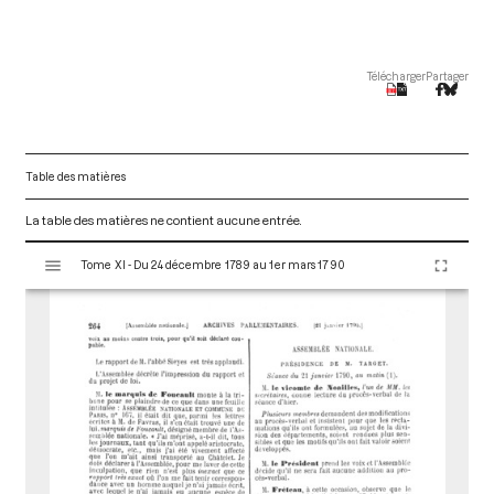
Télécharger
Partager
Table des matières
La table des matières ne contient aucune entrée.
V
Tome XI - Du 24 décembre 1789 au 1er mars 1790
i
s
u
a
l
i
s
e
u
r
M