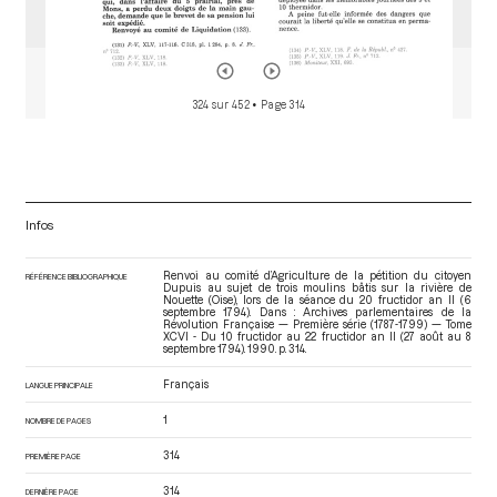
324 sur 452
• Page 314
Infos
Renvoi au comité d’Agriculture de la pétition du citoyen
RÉFÉRENCE BIBLIOGRAPHIQUE
Dupuis au sujet de trois moulins bâtis sur la rivière de
Nouette (Oise), lors de la séance du 20 fructidor an II (6
septembre 1794). Dans : Archives parlementaires de la
Révolution Française — Première série (1787-1799) — Tome
XCVI - Du 10 fructidor au 22 fructidor an II (27 août au 8
septembre 1794)
. 1990. p. 314.
Français
LANGUE PRINCIPALE
1
NOMBRE DE PAGES
314
PREMIÈRE PAGE
314
DERNIÈRE PAGE