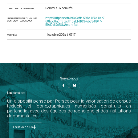
Renvoi aux comités
TYPOLOGIE DOCUMENTAIRE
https://iiif.persee.fr/b0e2cf11-597c-427d-8ac7-
URI DU MANIFEST IIIF DU VOLUME
CONTENANT LE DOCUMENT
68bcc0acf13b/c7f10ebf-f109-4b33-8947-
59d2a84e7844/manifest
11 octobre 2024 à 07:17
MODIFIÉ LE
Suivez-nous
Les perséides
Un dispositif pensé par Persée pour la valorisation de corpus
textuels et iconographiques numérisés construits en
partenariat avec des équipes de recherche et des institutions
documentaires.
En savoir plus