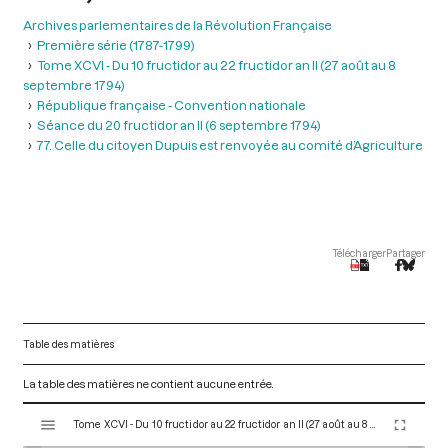
Archives parlementaires de la Révolution Française
Première série (1787-1799)
Tome XCVI - Du 10 fructidor au 22 fructidor an II (27 août au 8
septembre 1794)
République française - Convention nationale
Séance du 20 fructidor an II (6 septembre 1794)
77. Celle du citoyen Dupuis est renvoyée au comité d’Agriculture
Télécharger
Partager
Table des matières
La table des matières ne contient aucune entrée.
V
Tome XCVI - Du 10 fructidor au 22 fructidor an II (27 août au 8 septembre 1794)
i