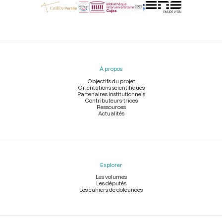
Menu
du
pied
À propos
de
page
Objectifs du projet
Orientations scientifiques
Partenaires institutionnels
Contributeurs-trices
Ressources
Actualités
Explorer
Les volumes
Les députés
Les cahiers de doléances