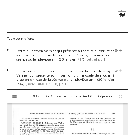
Partager
Table des matières
Lettre du citoyen Varnier, qui présente au comité d'instruction
son invention d'un modèle de moulin à bras, en annexe de la
séance du 1er pluviôse an II (20 janvier 1794)
[Lettre]
p.511
Renvoi au comité d'instruction publique de la lettre du citoyen
Varnier qui présente son invention d'un modèle de moulin à
bras, en annexe de la séance du 1er pluviôse an II (20 janvier
1794)
[Renvoi aux comités]
p.511
V
Tome LXXXIII - Du 16 nivôse au 8 pluviôse An II (5 au 27 janvier 1794)
i
s
u
a
l
i
s