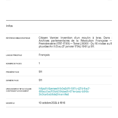
Infos
Citoyen Vamier. Invention d’un moulin à bras. Dans :
RÉFÉRENCE BIBLIOGRAPHIQUE
Archives parlementaires de la Révolution Française —
Première série (1787-1799) — Tome LXXXIII - Du 16 nivôse au 8
pluviôse An II (5 au 27 janvier 1794)
. 1961. p. 511.
Français
LANGUE PRINCIPALE
1
NOMBRE DE PAGES
511
PREMIÈRE PAGE
511
DERNIÈRE PAGE
https://iiif.persee.fr/b0e2cf11-597c-427d-8ac7-
URI DU MANIFEST IIIF DU VOLUME
CONTENANT LE DOCUMENT
68bcc0acf13b/d3944ed5-671e-4a4c-b964-
3404a6ab9de2/manifest
10 octobre 2024 à 18:16
MODIFIÉ LE