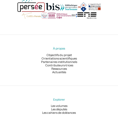
Menu
du
pied
À propos
de
page
Objectifs du projet
Orientations scientifiques
Partenaires institutionnels
Contributeurs-trices
Ressources
Actualités
Explorer
Les volumes
Les députés
Les cahiers de doléances