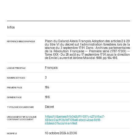
Infos
Pison du Galand Alexis François. Adoption des articles 2 à 29
RÉFÉRENCE BIBLIOGRAPHIQUE
du titre VI du décret sut l’administration forestière, lors de la
séance du 3 septembre 1791. Dans : Archives parlementaires
de la Révolution Française — Première série (1787-1799) —
Tome XXX - Du 28 août au 17 septembre 1791
, sous la direction
de Emile Laurent et Jérôme Mavidal. 1888. pp. 184-186.
Français
LANGUE PRINCIPALE
3
NOMBRE DE PAGES
184
PREMIÈRE PAGE
186
DERNIÈRE PAGE
Décret
TYPOLOGIE DOCUMENTAIRE
https://iiif.persee.fr/b0e2cf11-597c-427d-8ac7-
URI DU MANIFEST IIIF DU VOLUME
CONTENANT LE DOCUMENT
68bcc0acf13b/bf76fbe8-ebcd-4bae-8d18-
45de44074cc4/manifest
10 octobre 2024 à 23:36
MODIFIÉ LE