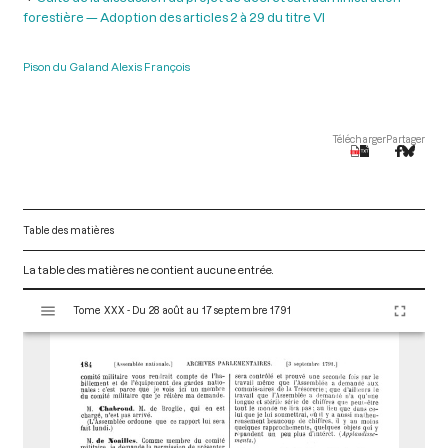
forestière — Adoption des articles 2 à 29 du titre VI
Pison du Galand Alexis François
Télécharger
Partager
Table des matières
La table des matières ne contient aucune entrée.
V
Tome XXX - Du 28 août au 17 septembre 1791
i
s
u
a
l
i
s