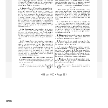
d
o
r
698 sur 800
• Page 693
Infos