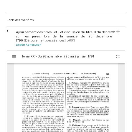
Table des matières
Ajournement des titres I et II et discussion du titre III du décret
sur les jurés, lors de la séance du 28 décembre
1790
[Déroulement des séances]
p.693
Duport Adrien Jean
V
Tome XXI - Du 26 novembre 1790 au 2 janvier 1791
i
s
u
a
l
i
s
e
u
r
M
i
r
a