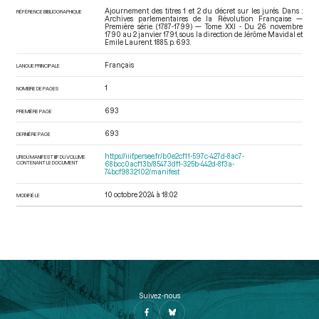
Ajournement des titres 1 et 2 du décret sur les jurés. Dans :
RÉFÉRENCE BIBLIOGRAPHIQUE
Archives parlementaires de la Révolution Française —
Première série (1787-1799) — Tome XXI - Du 26 novembre
1790 au 2 janvier 1791
, sous la direction de Jérôme Mavidal et
Emile Laurent. 1885. p. 693.
Français
LANGUE PRINCIPALE
1
NOMBRE DE PAGES
693
PREMIÈRE PAGE
693
DERNIÈRE PAGE
https://iiif.persee.fr/b0e2cf11-597c-427d-8ac7-
URI DU MANIFEST IIIF DU VOLUME
CONTENANT LE DOCUMENT
68bcc0acf13b/85473df1-325b-442d-8f3a-
74bcf9832102/manifest
10 octobre 2024 à 18:02
MODIFIÉ LE
Suivez-nous