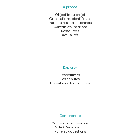
pied
À propos
de
page
Objectifs du projet
Orientations scientifiques
Partenaires institutionnels
Contributeurs-trices
Ressources
Actualités
Explorer
Les volumes
Les députés
Les cahiers de doléances
Comprendre
Comprendre le corpus
Aide à l'exploration
Foire aux questions