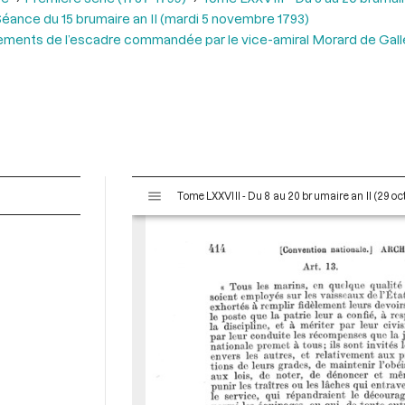
éance du 15 brumaire an II (mardi 5 novembre 1793)
ements de l’escadre commandée par le vice-amiral Morard de Gall
V
Tome LXXVIII - Du 8 au 20 brumaire an II (29 o
i
s
u
a
l
i
s
e
u
r
M