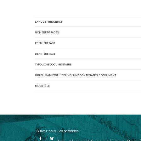
LANGUE PRINCIPALE
NOMBRE DE PAGES
PREMIÈRE PAGE
DERNIÈRE PAGE
TYPOLOGIE DOCUMENTAIRE
URI DU MANIFEST IIIF DU VOLUME CONTENANT LE DOCUMENT
MODIFIÉ LE
Suivez-nous
Les perséides