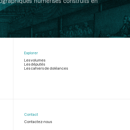
onographiques numérisés construits en
Explorer
Les volumes
Les députés
Les cahiers de doléances
Contact
Contactez-nous