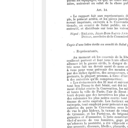
i
r
a
d
o
r