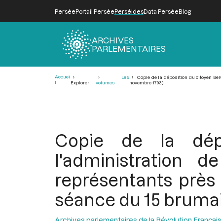
Persée
Portail Persée
Perséides
Data Persée
Blog
ARCHIVES
PARLEMENTAIRES
Fil
Accuei
Les
Copie de la déposition du citoyen Belv
d'Ariane
l
Explorer
volumes
novembre 1793)
Copie de la dépo
l'administration 
représentants près 
séance du 15 brumair
Archives parlementaires de la Révolution Françai