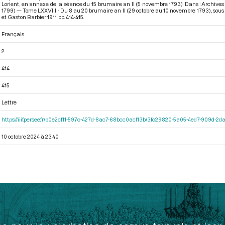
Lorient, en annexe de la séance du 15 brumaire an II (5 novembre 1793). Dans : Archives
1799) — Tome LXXVIII - Du 8 au 20 brumaire an II (29 octobre au 10 novembre 1793)
, sou
et Gaston Barbier. 1911. pp. 414-415.
Français
2
414
415
Lettre
https://iiif.persee.fr/b0e2cf11-597c-427d-8ac7-68bcc0acf13b/3fc29820-5a05-4ed7-909d-
10 octobre 2024 à 23:40