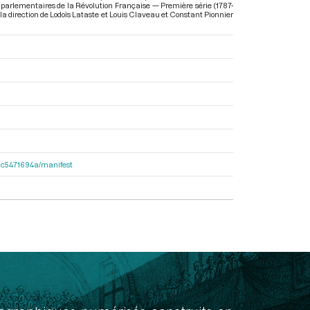
 parlementaires de la Révolution Française — Première série (1787-
s la direction de Lodoïs Lataste et Louis Claveau et Constant Pionnier
2dac5471694a/manifest