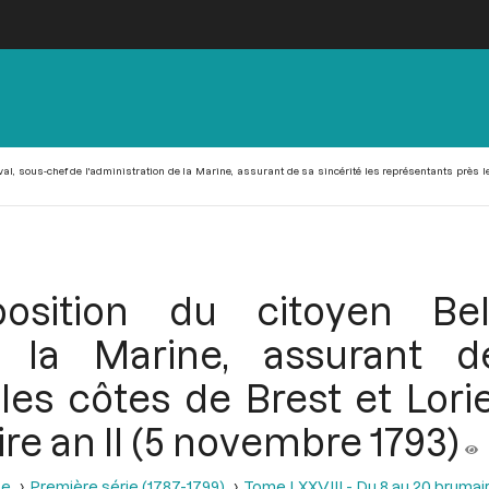
al, sous-chef de l'administration de la Marine, assurant de sa sincérité les représentants près le
sition du citoyen Bel
de la Marine, assurant d
les côtes de Brest et Lori
e an II (5 novembre 1793)
se
Première série (1787-1799)
Tome LXXVIII - Du 8 au 20 brumair