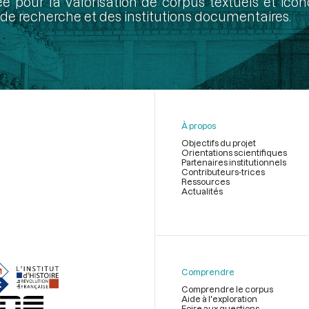
ée pour la valorisation de corpus textuels et ic
de recherche et des institutions documentaires.
À propos
Objectifs du projet
Orientations scientifiques
Partenaires institutionnels
Contributeurs-trices
Ressources
Actualités
Menu
du
pied
de
Comprendre
page
Comprendre le corpus
Aide à l'exploration
Foire aux questions