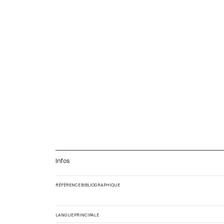
Infos
RÉFÉRENCE BIBLIOGRAPHIQUE
LANGUE PRINCIPALE