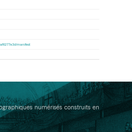
31af6277e3d/manifest
onographiques numérisés construits en