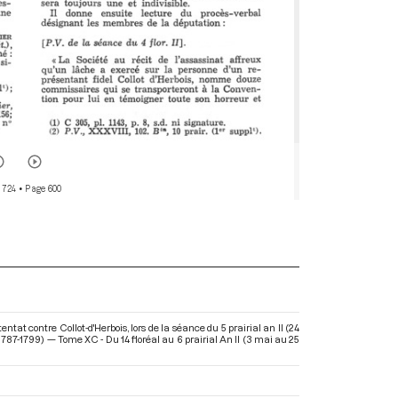
 724
• Page 600
tat contre Collot-d'Herbois, lors de la séance du 5 prairial an II (24
787-1799) — Tome XC - Du 14 floréal au 6 prairial An II (3 mai au 25