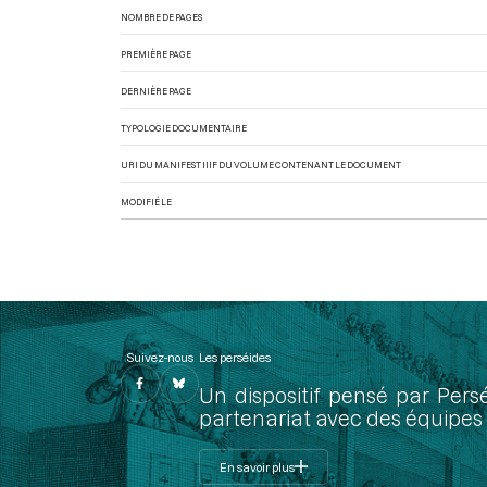
NOMBRE DE PAGES
PREMIÈRE PAGE
DERNIÈRE PAGE
TYPOLOGIE DOCUMENTAIRE
URI DU MANIFEST IIIF DU VOLUME CONTENANT LE DOCUMENT
MODIFIÉ LE
Suivez-nous
Les perséides
Un dispositif pensé par Pers
partenariat avec des équipes 
En savoir plus