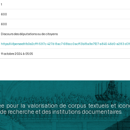
1
600
600
Discours des députations ou de citoyens
https://iiif.persee.fr/b0e2cf11-597c-427d-8ac7-68bcc0acf13b/8a9e7f27-a845-46d0-a283-d
11 octobre 2024 à 05:05
ée pour la valorisation de corpus textuels et ic
de recherche et des institutions documentaires.