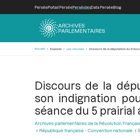
Persée
Portail Persée
Perséides
Data Persée
Blog
ARCHIVES
PARLEMENTAIRES
Fil
Accueil
Explorer
Les volumes
Discours de la députation du tribunal
d'Ariane
Discours de la dép
son indignation pour
séance du 5 prairial a
Archives parlementaires de la Révolution Françai
République française - Convention nationale
S