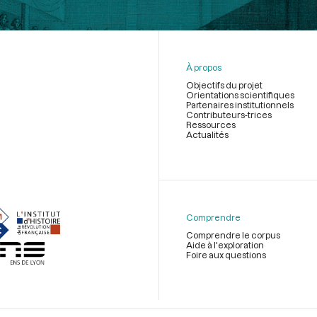
À propos
Objectifs du projet
Orientations scientifiques
Partenaires institutionnels
Contributeurs-trices
Ressources
Actualités
Menu
du
pied
de
Comprendre
page
Comprendre le corpus
Aide à l'exploration
Foire aux questions