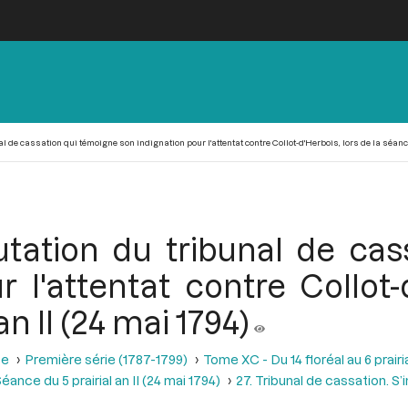
 de cassation qui témoigne son indignation pour l'attentat contre Collot-d'Herbois, lors de la séance 
utation du tribunal de cas
 l'attentat contre Collot-
n II (24 mai 1794)
se
Première série (1787-1799)
Tome XC - Du 14 floréal au 6 prairia
éance du 5 prairial an II (24 mai 1794)
27. Tribunal de cassation. S’