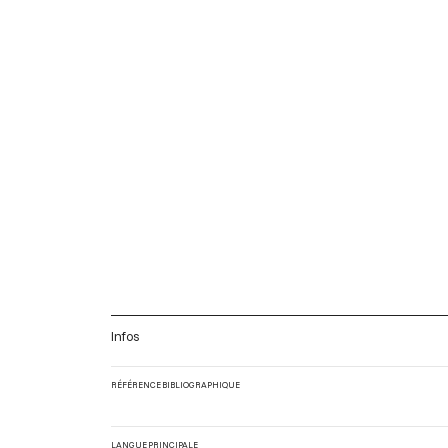
Infos
RÉFÉRENCE BIBLIOGRAPHIQUE
LANGUE PRINCIPALE