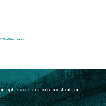
ea232fea178e/manifest
onographiques numérisés construits en