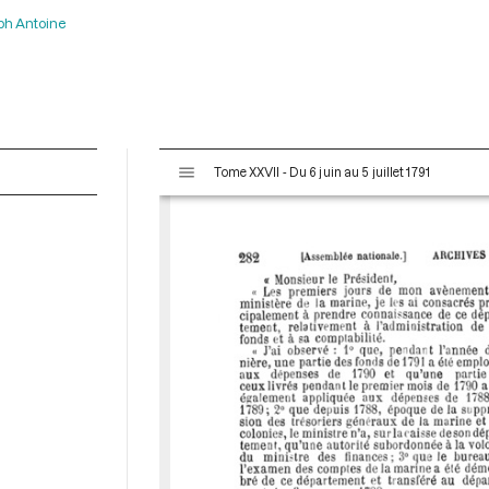
ph Antoine
V
Tome XXVII - Du 6 juin au 5 juillet 1791
i
s
u
a
l
i
s
e
u
r
M
i
r
a