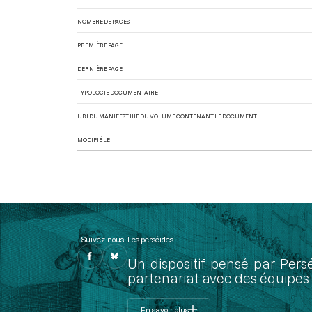
NOMBRE DE PAGES
PREMIÈRE PAGE
DERNIÈRE PAGE
TYPOLOGIE DOCUMENTAIRE
URI DU MANIFEST IIIF DU VOLUME CONTENANT LE DOCUMENT
MODIFIÉ LE
Suivez-nous
Les perséides
Un dispositif pensé par Pers
partenariat avec des équipes 
En savoir plus