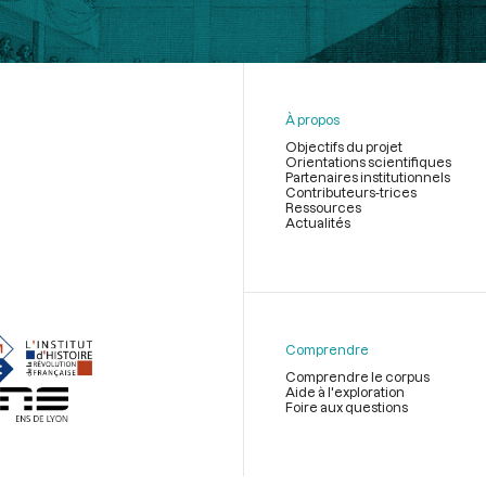
À propos
Objectifs du projet
Orientations scientifiques
Partenaires institutionnels
Contributeurs-trices
Ressources
Actualités
Menu
du
pied
de
Comprendre
page
Comprendre le corpus
Aide à l'exploration
Foire aux questions