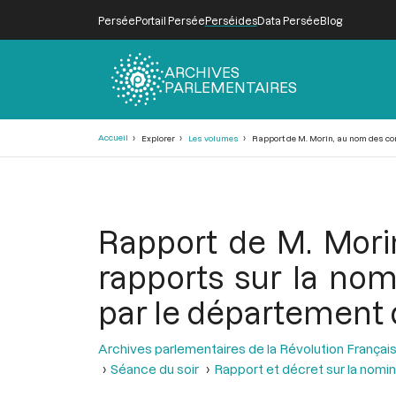
Persée
Portail Persée
Perséides
Data Persée
Blog
ARCHIVES
PARLEMENTAIRES
Fil
Accueil
Explorer
Les volumes
Rapport de M. Morin, au nom des comi
d'Ariane
Rapport de M. Mori
rapports sur la no
par le département de
Archives parlementaires de la Révolution Françai
Séance du soir
Rapport et décret sur la nomin