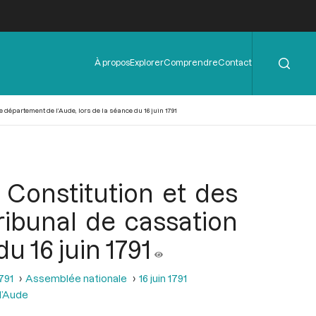
Rechercher
Menu
À propos
Explorer
Comprendre
Contact
de
l'en-
tête
département de l’Aude, lors de la séance du 16 juin 1791
Constitution et des
ibunal de cassation
u 16 juin 1791
1791
Assemblée nationale
16 juin 1791
l’Aude