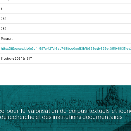
1
282
282
Rapport
https://iiif.persee.fr/b0e2cf11-597c-427d-8ac7-68bcc0acf13b/1b623e4b-839e-4959-8835-
11 octobre 2024 à 16:17
ée pour la valorisation de corpus textuels et ic
de recherche et des institutions documentaires.