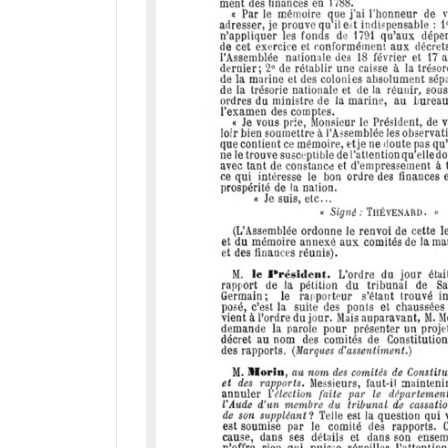
d
o
r