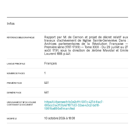
Infos
Rapport par M. de Cernon et projet de décret relatif aux
RÉFÉRENCE BIBLIOGRAPHIQUE
travaux d’achèvement de l’église Sainte-Geneviève. Dans :
Archives parlementaires de la Révolution Française —
Première série (1787-1799) — Tome XXIX - Du 29 juillet au 27
août 1791.
, sous la direction de Jérôme Mavidal et Emile
Laurent. 1888. p. 441.
Français
LANGUE PRINCIPALE
1
NOMBRE DE PAGES
441
PREMIÈRE PAGE
441
DERNIÈRE PAGE
https://iiif.persee.fr/b0e2cf11-597c-427d-8ac7-
URI DU MANIFEST IIIF DU VOLUME
CONTENANT LE DOCUMENT
68bcc0acf13b/e7f877d3-32ae-43c2-bd18-
1981fce886ef/manifest
10 octobre 2024 à 18:08
MODIFIÉ LE