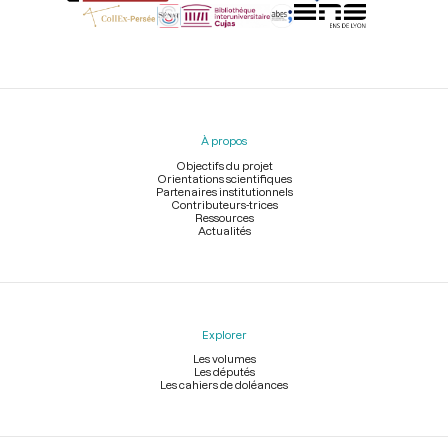
Menu
du
pied
À propos
de
page
Objectifs du projet
Orientations scientifiques
Partenaires institutionnels
Contributeurs-trices
Ressources
Actualités
Explorer
Les volumes
Les députés
Les cahiers de doléances