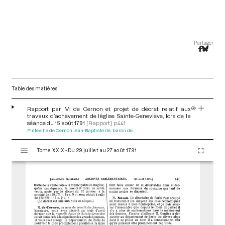
Partager
Table des matières
Rapport par M. de Cernon et projet de décret relatif aux
travaux d’achèvement de l’église Sainte-Geneviève, lors de la
séance du 15 août 1791
[Rapport]
p.441
Pinteville de Cernon Jean-Baptiste de, baron de
V
Tome XXIX - Du 29 juillet au 27 août 1791.
i
s
u
a
l
i
s
e