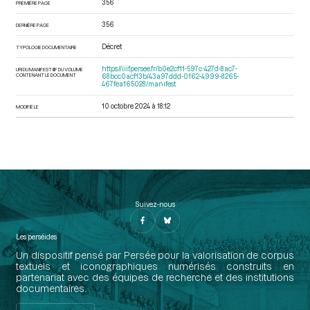
356
PREMIÈRE PAGE
356
DERNIÈRE PAGE
Décret
TYPOLOGIE DOCUMENTAIRE
https://iiif.persee.fr/b0e2cf11-597c-427d-8ac7-
URI DU MANIFEST IIIF DU VOLUME
CONTENANT LE DOCUMENT
68bcc0acf13b/43a97ddd-0162-4999-8265-
467fea165028/manifest
10 octobre 2024 à 18:12
MODIFIÉ LE
Suivez-nous
Les perséides
Un dispositif pensé par Persée pour la valorisation de corpus
textuels et iconographiques numérisés construits en
partenariat avec des équipes de recherche et des institutions
documentaires.