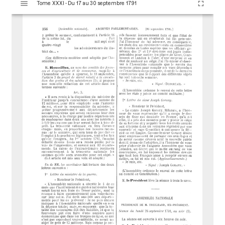
Tome XXXI - Du 17 au 30 septembre 1791
i
s
u
a
l
i
s
e
u
r
M
i
r
a
d
o
r