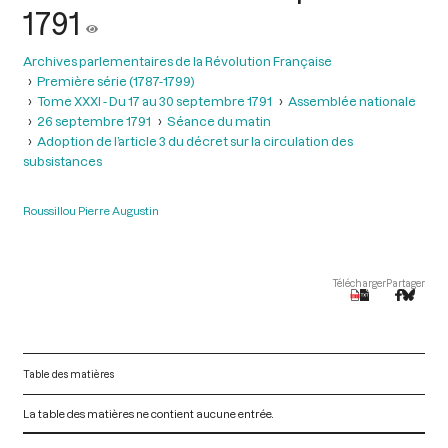
1791
Archives parlementaires de la Révolution Française
Première série (1787-1799)
Tome XXXI - Du 17 au 30 septembre 1791
Assemblée nationale
26 septembre 1791
Séance du matin
Adoption de l’article 3 du décret sur la circulation des
subsistances
Roussillou Pierre Augustin
Télécharger
Partager
Table des matières
La table des matières ne contient aucune entrée.
V