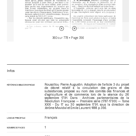
360 sur 778
• Page 356
Infos
Roussillou Pierre Augustin. Adoption de l'article 3 du projet
RÉFÉRENCE BIBLIOGRAPHIQUE
de décret relatif à la circulation des grains et des
subsistances, proposé au nom des comités des finances et
d’agriculture et de commerce, lors de la séance du 26
septembre 1791. Dans : Archives parlementaires de la
Révolution Française — Première série (1787-1799) — Tome
XXXI - Du 17 au 30 septembre 1791
, sous la direction de
Jérôme Mavidal et Emile Laurent. 1888. p. 356.
Français
LANGUE PRINCIPALE
1
NOMBRE DE PAGES