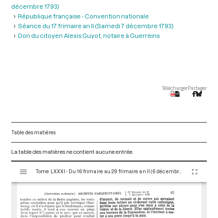
décembre 1793)
République française - Convention nationale
Séance du 17 frimaire an II (Samedi 7 décembre 1793)
Don du citoyen Alexis Guyot, notaire à Guerreins
Télécharger
Partager
Table des matières
La table des matières ne contient aucune entrée.
V
Tome LXXXI - Du 16 frimaire au 29 frimaire an II (6 décembre au 19 décembre 1793)
i
s
u
a
l