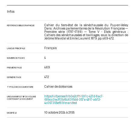
Infos
Cahier du tiers-état de la sénéchaussée du Puy-en-Veley.
RÉFÉRENCE BIBLIOGRAPHIQUE
Dans : Archives parlementaires de la Révolution Française —
Première série (1787-1799) — Tome V - Etats généraux ;
Cahiers des sénéchaussées et bailliages
, sous la direction de
Jérôme Mavidal et Emile Laurent. 1879. pp. 469-472.
Français
LANGUE PRINCIPALE
4
NOMBRE DE PAGES
469
PREMIÈRE PAGE
472
DERNIÈRE PAGE
Cahier de doléances
TYPOLOGIE DOCUMENTAIRE
https://iiif.persee.fr/b0e2cf11-597c-427d-8ac7-
URI DU MANIFEST IIIF DU VOLUME
CONTENANT LE DOCUMENT
68bcc0acf13b/846315dd-357a-4817-ab72-
4c057355ef69/manifest
10 octobre 2024 à 21:55
MODIFIÉ LE