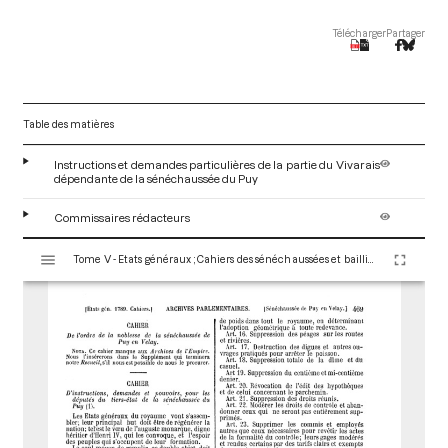
Télécharger
Partager
Table des matières
Instructions et demandes particulières de la partie du Vivarais
dépendante de la sénéchaussée du Puy
Commissaires rédacteurs
V
Tome V - Etats généraux ; Cahiers des sénéchaussées et bailliages
i
s
u
a
l
i
s
e
u
r