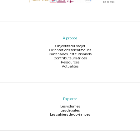
Menu
du
pied
À propos
de
page
Objectifs du projet
Orientations scientifiques
Partenaires institutionnels
Contributeurs-trices
Ressources
Actualités
Explorer
Les volumes
Les députés
Les cahiers de doléances