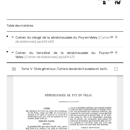
Table des matières
Cahier du clergé de la sénéchaussée du Puy-en-Veley
[Cahier
de doléances]
pp.456-468
Cahier du tiers-état de la sénéchaussée du Puy-en-
Veley
[Cahier de doléances]
pp.469-472
V
Tome V - Etats généraux ; Cahiers des sénéchaussées et bailliages
i
s
u
a
l
i
s
e
u
r
M