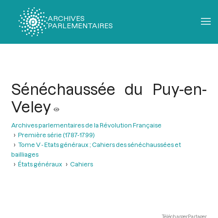
ARCHIVES
PARLEMENTAIRES
Fil
d'Ariane
Sénéchaussée du Puy-en-
Veley
Archives parlementaires de la Révolution Française
Première série (1787-1799)
Tome V - Etats généraux ; Cahiers des sénéchaussées et
bailliages
États généraux
Cahiers
Télécharger
Partager