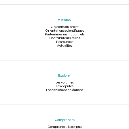
Menu
du
pied
À propos
de
page
Objectifs du projet
Orientations scientifiques
Partenaires institutionnels
Contributeurs-trices
Ressources
Actualités
Explorer
Les volumes
Les députés
Les cahiers de doléances
Comprendre
Comprendre le corpus