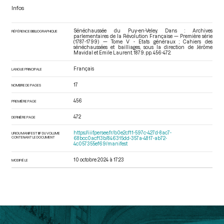
Infos
Sénéchaussée du Puy-en-Veley. Dans : Archives
RÉFÉRENCE BIBLIOGRAPHIQUE
parlementaires de la Révolution Française — Première série
(1787-1799) — Tome V - Etats généraux ; Cahiers des
sénéchaussées et bailliages
, sous la direction de Jérôme
Mavidal et Emile Laurent. 1879. pp. 456-472.
Français
LANGUE PRINCIPALE
17
NOMBRE DE PAGES
456
PREMIÈRE PAGE
472
DERNIÈRE PAGE
https://iiif.persee.fr/b0e2cf11-597c-427d-8ac7-
URI DU MANIFEST IIIF DU VOLUME
CONTENANT LE DOCUMENT
68bcc0acf13b/846315dd-357a-4817-ab72-
4c057355ef69/manifest
10 octobre 2024 à 17:23
MODIFIÉ LE