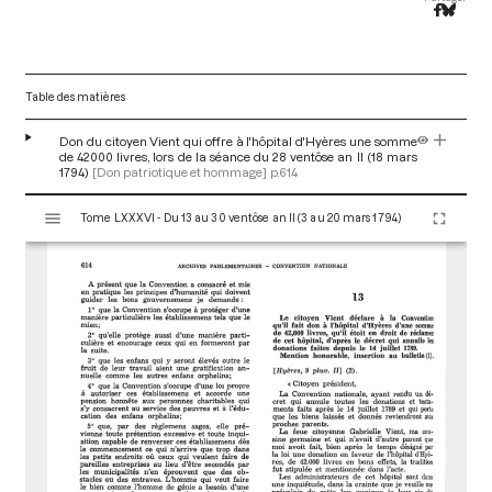
Table des matières
Don du citoyen Vient qui offre à l'hôpital d'Hyères une somme
de 42000 livres, lors de la séance du 28 ventôse an II (18 mars
1794)
[Don patriotique et hommage]
p.614
V
Tome LXXXVI - Du 13 au 30 ventôse an II (3 au 20 mars 1794)
i
s
u
a
l
i
s
e
u
r
M
i
r