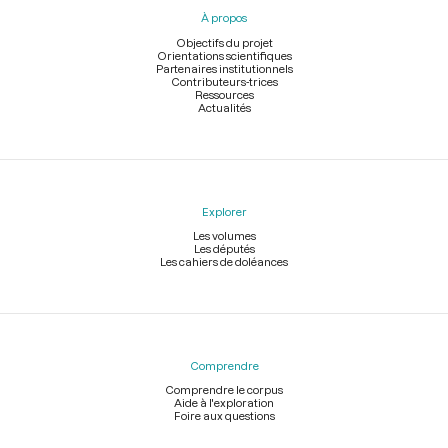
pied
À propos
de
page
Objectifs du projet
Orientations scientifiques
Partenaires institutionnels
Contributeurs-trices
Ressources
Actualités
Explorer
Les volumes
Les députés
Les cahiers de doléances
Comprendre
Comprendre le corpus
Aide à l'exploration
Foire aux questions