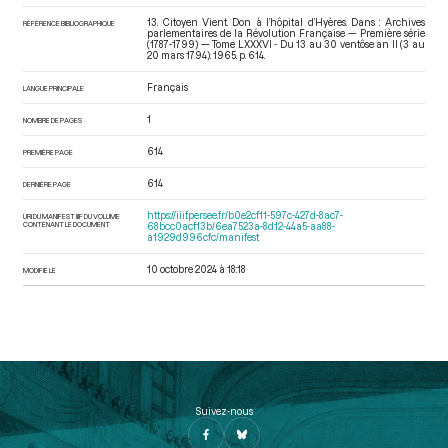
13. Citoyen Vient. Don à l’hôpital d’Hyères. Dans : Archives
RÉFÉRENCE BIBLIOGRAPHIQUE
parlementaires de la Révolution Française — Première série
(1787-1799) — Tome LXXXVI - Du 13 au 30 ventôse an II (3 au
20 mars 1794)
. 1965. p. 614.
Français
LANGUE PRINCIPALE
1
NOMBRE DE PAGES
614
PREMIÈRE PAGE
614
DERNIÈRE PAGE
https://iiif.persee.fr/b0e2cf11-597c-427d-8ac7-
URI DU MANIFEST IIIF DU VOLUME
CONTENANT LE DOCUMENT
68bcc0acf13b/6ea7523a-8d12-44a5-aa88-
a1929d996cfc/manifest
10 octobre 2024 à 18:18
MODIFIÉ LE
Suivez-nous