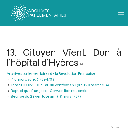
ARCHIVES
PARLEMENTAIRES
Fil
d'Ariane
13. Citoyen Vient. Don à
l’hôpital d’Hyères
Archives parlementaires de la Révolution Française
Première série (1787-1799)
Tome LXXXVI - Du 13 au 30 ventôse an II (3 au 20 mars 1794)
République française - Convention nationale
Séance du 28 ventôse an II (18 mars 1794)
Partager