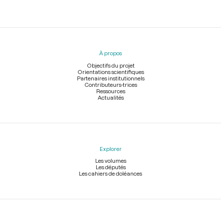
Menu
du
pied
À propos
de
page
Objectifs du projet
Orientations scientifiques
Partenaires institutionnels
Contributeurs-trices
Ressources
Actualités
Explorer
Les volumes
Les députés
Les cahiers de doléances