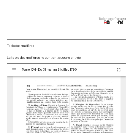
Télécharger
Partager
Table des matières
La table des matières ne contient aucune entrée.
V
Tome XVI - Du 31 mai au 8 juillet 1790
i
s
u
a
l
i
s
e
u
r
M