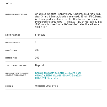
Infos
Chabroud Charles. Rapport par M. Chabroud sur l'affaire du
RÉFÉRENCE BIBLIOGRAPHIQUE
sieur Girard à Evreux, lors de la séance du 12 juin 1790. Dans :
Archives parlementaires de la Révolution Française —
Première série (1787-1799) — Tome XVI - Du 31 mai au 8 juillet
1790
, sous la direction de Jérôme Mavidal et Emile Laurent.
1883. p. 202.
Français
LANGUE PRINCIPALE
1
NOMBRE DE PAGES
202
PREMIÈRE PAGE
202
DERNIÈRE PAGE
Rapport
TYPOLOGIE DOCUMENTAIRE
https://iiif.persee.fr/b0e2cf11-597c-427d-8ac7-
URI DU MANIFEST IIIF DU VOLUME
CONTENANT LE DOCUMENT
68bcc0acf13b/8fdccad6-60d4-436a-a328-
f8f821d22158/manifest
11 octobre 2024 à 11:15
MODIFIÉ LE