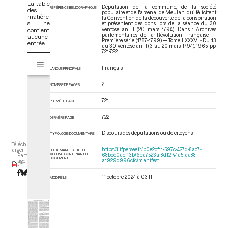
La table
Députation de la commune, de la société
RÉFÉRENCE BIBLIOGRAPHIQUE
des
populaire et de l'arsenal de Meulan, qui félicitent
matière
la Convention de la découverte de la conspiration
s ne
et présentent des dons, lors de la séance du 30
contient
ventôse an II (20 mars 1794). Dans : Archives
parlementaires de la Révolution Française —
aucune
Première série (1787-1799) — Tome LXXXVI - Du 13
entrée.
au 30 ventôse an II (3 au 20 mars 1794)
. 1965. pp.
721-722.
V
Tome LXXXVI - Du 13 au 30 ventôse an II (3 au 20 mars 1794)
i
Français
LANGUE PRINCIPALE
s
2
u
NOMBRE DE PAGES
a
721
PREMIÈRE PAGE
l
i
722
DERNIÈRE PAGE
s
e
Discours des députations ou de citoyens
TYPOLOGIE DOCUMENTAIRE
u
Téléch
https://iiif.persee.fr/b0e2cf11-597c-427d-8ac7-
arger
URI DU MANIFEST IIIF DU
r
VOLUME CONTENANT LE
68bcc0acf13b/6ea7523a-8d12-44a5-aa88-
Part
DOCUMENT
a1929d996cfc/manifest
age
M
r
i
11 octobre 2024 à 03:11
MODIFIÉ LE
r
a
d
o
r