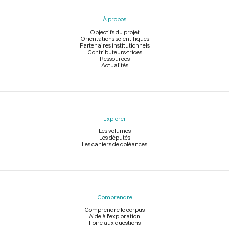
du
pied
À propos
de
page
Objectifs du projet
Orientations scientifiques
Partenaires institutionnels
Contributeurs-trices
Ressources
Actualités
Explorer
Les volumes
Les députés
Les cahiers de doléances
Comprendre
Comprendre le corpus
Aide à l'exploration
Foire aux questions