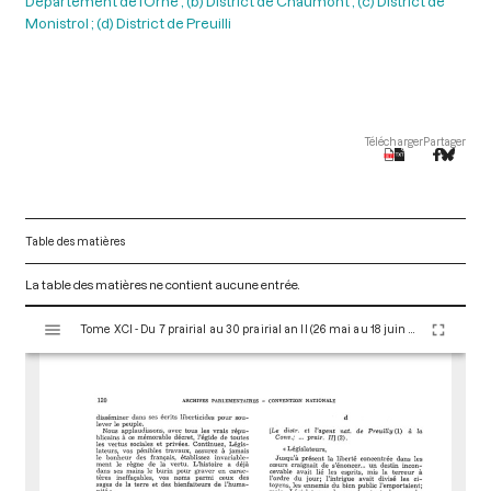
Département de l’Orne ; (b) District de Chaumont ; (c) District de
Monistrol ; (d) District de Preuilli
Télécharger
Partager
Table des matières
La table des matières ne contient aucune entrée.
V
Tome XCI - Du 7 prairial au 30 prairial an II (26 mai au 18 juin 1794)
i
s
u
a
l
i
s
e