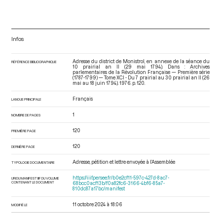
Infos
Adresse du district de Monistrol, en annexe de la séance du
RÉFÉRENCE BIBLIOGRAPHIQUE
10 prairial an II (29 mai 1794). Dans : Archives
parlementaires de la Révolution Française — Première série
(1787-1799) — Tome XCI - Du 7 prairial au 30 prairial an II (26
mai au 18 juin 1794)
. 1976. p. 120.
Français
LANGUE PRINCIPALE
1
NOMBRE DE PAGES
120
PREMIÈRE PAGE
120
DERNIÈRE PAGE
Adresse, pétition et lettre envoyée à l’Assemblée
TYPOLOGIE DOCUMENTAIRE
https://iiif.persee.fr/b0e2cf11-597c-427d-8ac7-
URI DU MANIFEST IIIF DU VOLUME
CONTENANT LE DOCUMENT
68bcc0acf13b/f0a82fc6-3166-4bf6-85a7-
810dc87a17bc/manifest
11 octobre 2024 à 18:06
MODIFIÉ LE