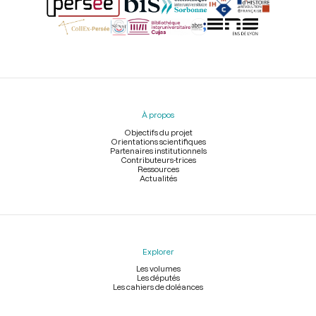
Menu
du
pied
À propos
de
page
Objectifs du projet
Orientations scientifiques
Partenaires institutionnels
Contributeurs-trices
Ressources
Actualités
Explorer
Les volumes
Les députés
Les cahiers de doléances