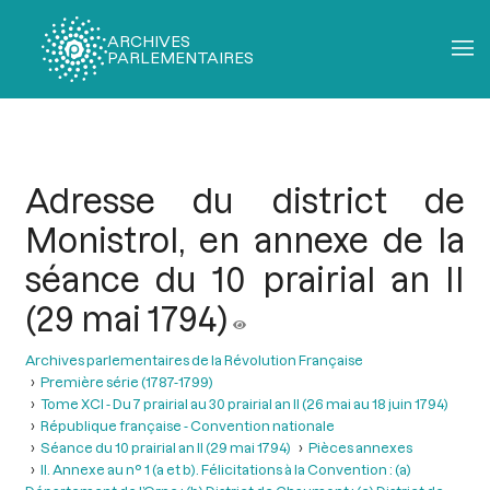
ARCHIVES
PARLEMENTAIRES
Fil
d'Ariane
Adresse du district de
Monistrol, en annexe de la
séance du 10 prairial an II
(29 mai 1794)
Archives parlementaires de la Révolution Française
Première série (1787-1799)
Tome XCI - Du 7 prairial au 30 prairial an II (26 mai au 18 juin 1794)
République française - Convention nationale
Séance du 10 prairial an II (29 mai 1794)
Pièces annexes
II. Annexe au n° 1 (a et b). Félicitations à la Convention : (a)