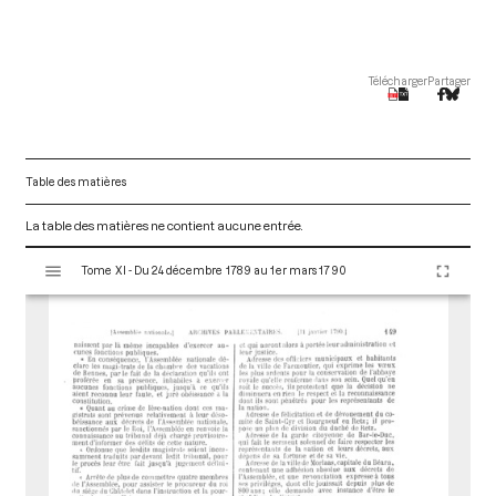
Télécharger
Partager
Table des matières
La table des matières ne contient aucune entrée.
V
Tome XI - Du 24 décembre 1789 au 1er mars 1790
i
s
u
a
l
i
s
e
u
r
M