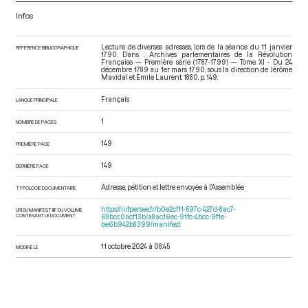
Infos
Lecture de diverses adresses, lors de la séance du 11 janvier
RÉFÉRENCE BIBLIOGRAPHIQUE
1790. Dans : Archives parlementaires de la Révolution
Française — Première série (1787-1799) — Tome XI - Du 24
décembre 1789 au 1er mars 1790
, sous la direction de Jérôme
Mavidal et Emile Laurent. 1880. p. 149.
Français
LANGUE PRINCIPALE
1
NOMBRE DE PAGES
149
PREMIÈRE PAGE
149
DERNIÈRE PAGE
Adresse, pétition et lettre envoyée à l’Assemblée
TYPOLOGIE DOCUMENTAIRE
https://iiif.persee.fr/b0e2cf11-597c-427d-8ac7-
URI DU MANIFEST IIIF DU VOLUME
CONTENANT LE DOCUMENT
68bcc0acf13b/a8ac16ec-91fc-4bcc-9f1e-
be6b942b8399/manifest
11 octobre 2024 à 08:45
MODIFIÉ LE