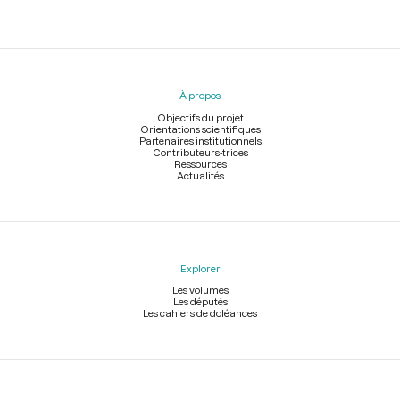
Menu
du
pied
À propos
de
page
Objectifs du projet
Orientations scientifiques
Partenaires institutionnels
Contributeurs-trices
Ressources
Actualités
Explorer
Les volumes
Les députés
Les cahiers de doléances