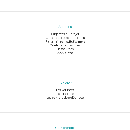
Menu
du
pied
À propos
de
page
Objectifs du projet
Orientations scientifiques
Partenaires institutionnels
Contributeurs-trices
Ressources
Actualités
Explorer
Les volumes
Les députés
Les cahiers de doléances
Comprendre