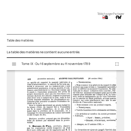
Télécharger
Partager
Table des matières
La table des matières ne contient aucune entrée.
V
Tome IX - Du 16 septembre au 11 novembre 1789
i
s
u
a
l
i
s
e
u
r
M
i