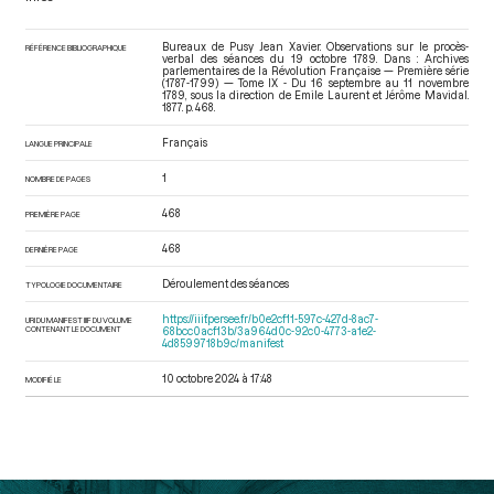
Bureaux de Pusy Jean Xavier. Observations sur le procès-
RÉFÉRENCE BIBLIOGRAPHIQUE
verbal des séances du 19 octobre 1789. Dans : Archives
parlementaires de la Révolution Française — Première série
(1787-1799) — Tome IX - Du 16 septembre au 11 novembre
1789
, sous la direction de Emile Laurent et Jérôme Mavidal.
1877. p. 468.
Français
LANGUE PRINCIPALE
1
NOMBRE DE PAGES
468
PREMIÈRE PAGE
468
DERNIÈRE PAGE
Déroulement des séances
TYPOLOGIE DOCUMENTAIRE
https://iiif.persee.fr/b0e2cf11-597c-427d-8ac7-
URI DU MANIFEST IIIF DU VOLUME
CONTENANT LE DOCUMENT
68bcc0acf13b/3a964d0c-92c0-4773-a1e2-
4d8599718b9c/manifest
10 octobre 2024 à 17:48
MODIFIÉ LE