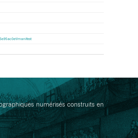
a55e95ac0e1/manifest
onographiques numérisés construits en