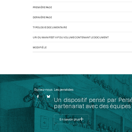
PREMIÈRE PAGE
DERNIÈRE PAGE
TYPOLOGIE DOCUMENTAIRE
URI DU MANIFEST IIIF DU VOLUME CONTENANT LE DOCUMENT
MODIFIÉ LE
Suivez-nous
Les perséides
Un dispositif pensé par Pers
partenariat avec des équipes 
En savoir plus