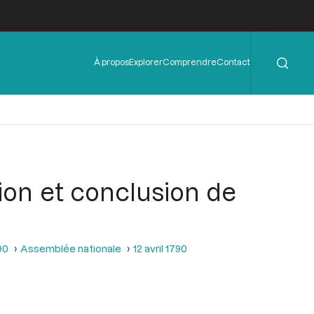
Rechercher
Menu
À propos
Explorer
Comprendre
Contact
de
l'en-
tête
ion et conclusion de
90
Assemblée nationale
12 avril 1790