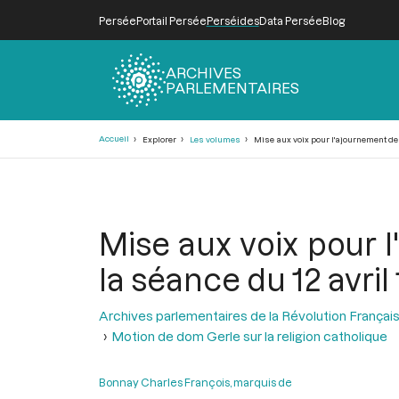
Persée
Portail Persée
Perséides
Data Persée
Blog
ARCHIVES
PARLEMENTAIRES
Fil
Accueil
Explorer
Les volumes
Mise aux voix pour l'ajournement de 
d'Ariane
Mise aux voix pour 
la séance du 12 avril
Archives parlementaires de la Révolution Françai
Motion de dom Gerle sur la religion catholique
Bonnay Charles François, marquis de