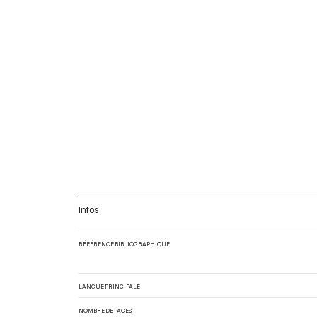
Infos
RÉFÉRENCE BIBLIOGRAPHIQUE
LANGUE PRINCIPALE
NOMBRE DE PAGES