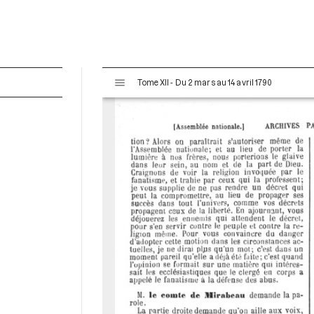
V
Tome XII - Du 2 mars au 14 avril 1790
i
s
u
a
l
i
s
e
u
r
M
i
r
a
d
o