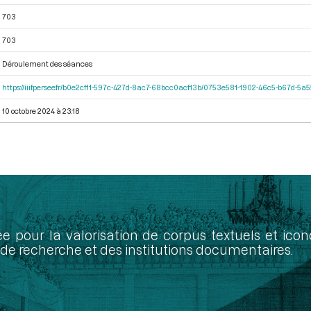
703
703
Déroulement des séances
https://iiif.persee.fr/b0e2cf11-597c-427d-8ac7-68bcc0acf13b/0753e581-1902-46c5-b67d-5
10 octobre 2024 à 23:18
ée pour la valorisation de corpus textuels et ic
de recherche et des institutions documentaires.