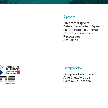
À propos
Objectifs du projet
Orientations scientifiques
Partenaires institutionnels
Contributeurs-trices
Ressources
Actualités
Menu
du
pied
de
Comprendre
page
Comprendre le corpus
Aide à l'exploration
Foire aux questions