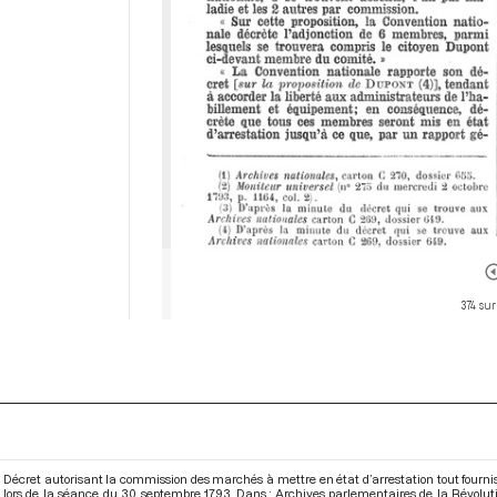
374 sur
Décret autorisant la commission des marchés à mettre en état d’arrestation tout fourniss
lors de la séance du 30 septembre 1793. Dans : Archives parlementaires de la Révolu