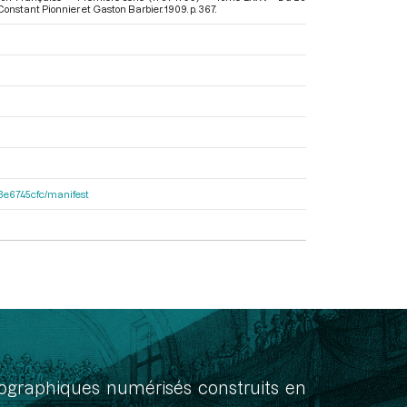
Constant Pionnier et Gaston Barbier. 1909. p. 367.
33e6745cfc/manifest
onographiques numérisés construits en