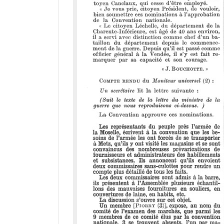
r
a
d
o
r