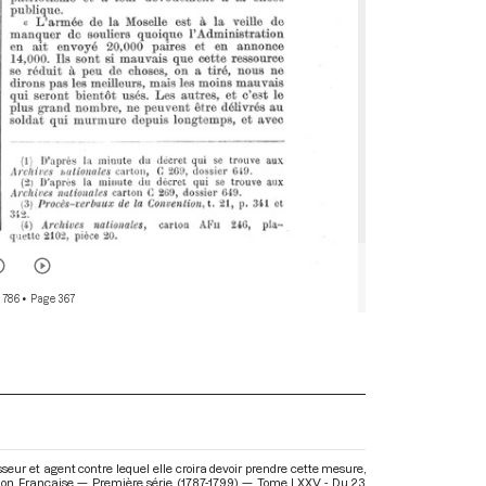
 786
• Page 367
eur et agent contre lequel elle croira devoir prendre cette mesure,
tion Française — Première série (1787-1799) — Tome LXXV - Du 23