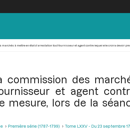
marchés à mettre en état d’arrestation tout fournisseur et agent contre lequel elle croira devoir pr
la commission des march
fournisseur et agent contr
te mesure, lors de la séa
se
Première série (1787-1799)
Tome LXXV - Du 23 septembre 17