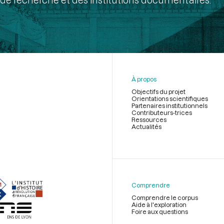
À propos
Objectifs du projet
Orientations scientifiques
Partenaires institutionnels
Contributeurs-trices
Ressources
Actualités
Menu
du
pied
de
Comprendre
page
Comprendre le corpus
Aide à l'exploration
Foire aux questions