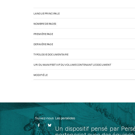
LANGUE PRINCIPALE
NOMBRE DE PAGES
PREMIÈRE PAGE
DERNIÈRE PAGE
TYPOLOGIE DOCUMENTAIRE
URI DU MANIFEST IIIF DU VOLUME CONTENANT LE DOCUMENT
MODIFIÉ LE
Suivez-nous
Les perséides
Un dispositif pensé par Pers
partenariat avec des équipes 