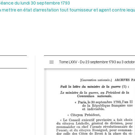
éance du lundi 30 septembre 1793
ettre en état d’arrestation tout fournisseur et agent contre lequ
V
Tome LXXV - Du 23 septembre 1793 au 3 octobr
i
s
u
a
l
i
s
e
u
r
M
i