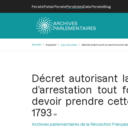
Persée
Portail Persée
Perséides
Data Persée
Blog
ARCHIVES
PARLEMENTAIRES
Fil
Accueil
Explorer
Les volumes
Décret autorisant la commission des 
d'Ariane
Décret autorisant 
d’arrestation tout 
devoir prendre cet
1793
Archives parlementaires de la Révolution Françai