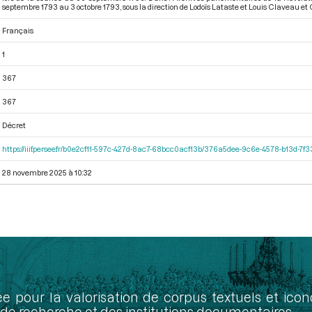
septembre 1793 au 3 octobre 1793
, sous la direction de Lodoïs Lataste et Louis Claveau et 
Français
1
367
367
Décret
https://iiif.persee.fr/b0e2cf11-597c-427d-8ac7-68bcc0acf13b/376a5dee-9c6e-4578-b13d-7f
28 novembre 2025 à 10:32
ée pour la valorisation de corpus textuels et ic
de recherche et des institutions documentaires.