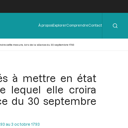
Rechercher
Menu
À propos
Explorer
Comprendre
Contact
de
l'en-
tête
endre cette mesure, lors de la séance du 30 septembre 1793
és à mettre en état
e lequel elle croira
nce du 30 septembre
93 au 3 octobre 1793