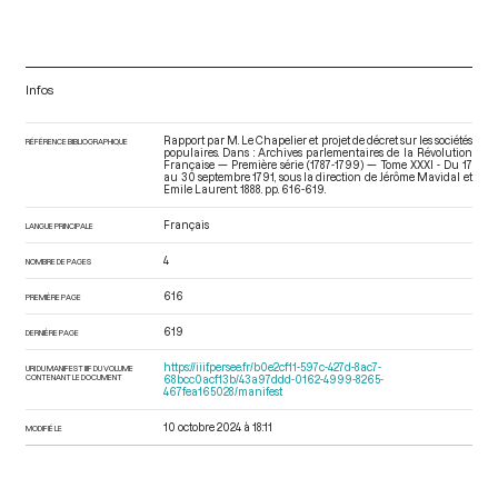
Infos
Rapport par M. Le Chapelier et projet de décret sur les sociétés
RÉFÉRENCE BIBLIOGRAPHIQUE
populaires. Dans : Archives parlementaires de la Révolution
Française — Première série (1787-1799) — Tome XXXI - Du 17
au 30 septembre 1791
, sous la direction de Jérôme Mavidal et
Emile Laurent. 1888. pp. 616-619.
Français
LANGUE PRINCIPALE
4
NOMBRE DE PAGES
616
PREMIÈRE PAGE
619
DERNIÈRE PAGE
https://iiif.persee.fr/b0e2cf11-597c-427d-8ac7-
URI DU MANIFEST IIIF DU VOLUME
CONTENANT LE DOCUMENT
68bcc0acf13b/43a97ddd-0162-4999-8265-
467fea165028/manifest
10 octobre 2024 à 18:11
MODIFIÉ LE