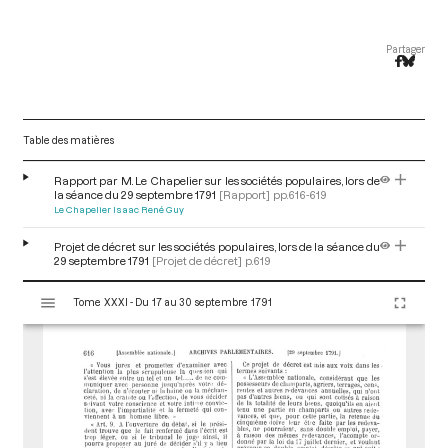
Partager
Table des matières
Rapport par M. Le Chapelier sur les sociétés populaires, lors de
la séance du 29 septembre 1791
[Rapport]
pp.616-619
Le Chapelier Isaac René Guy
Projet de décret sur les sociétés populaires, lors de la séance du
29 septembre 1791
[Projet de décret]
p.619
V
Tome XXXI - Du 17 au 30 septembre 1791
i
s
u
a
l
i
s
e