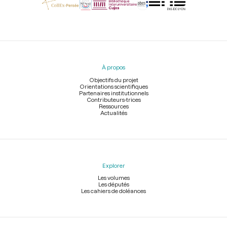
Menu
du
pied
À propos
de
page
Objectifs du projet
Orientations scientifiques
Partenaires institutionnels
Contributeurs-trices
Ressources
Actualités
Explorer
Les volumes
Les députés
Les cahiers de doléances