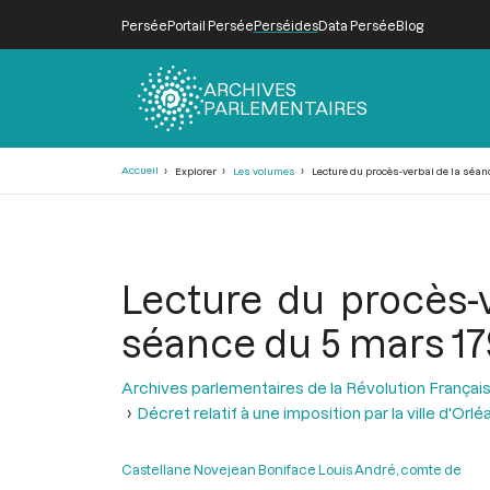
Persée
Portail Persée
Perséides
Data Persée
Blog
ARCHIVES
PARLEMENTAIRES
Fil
Accueil
Explorer
Les volumes
Lecture du procès-verbal de la séanc
d'Ariane
Lecture du procès-v
séance du 5 mars 1
Archives parlementaires de la Révolution Françai
Décret relatif à une imposition par la ville d'Orlé
Castellane Novejean Boniface Louis André, comte de