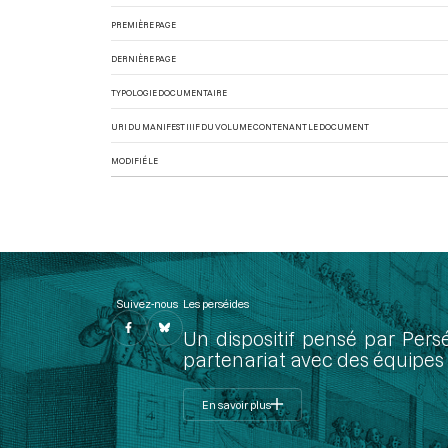
PREMIÈRE PAGE
DERNIÈRE PAGE
TYPOLOGIE DOCUMENTAIRE
URI DU MANIFEST IIIF DU VOLUME CONTENANT LE DOCUMENT
MODIFIÉ LE
Suivez-nous
Les perséides
Un dispositif pensé par Pers
partenariat avec des équipes 
En savoir plus