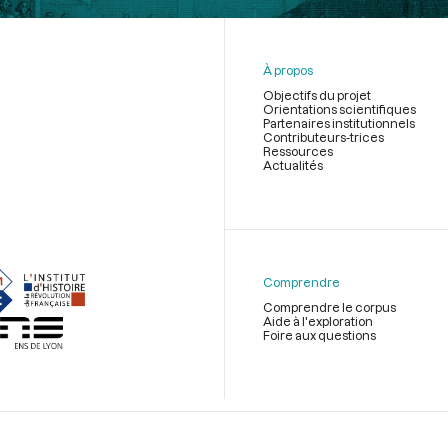
À propos
Objectifs du projet
Orientations scientifiques
Partenaires institutionnels
Contributeurs-trices
Ressources
Actualités
Menu
du
pied
de
Comprendre
page
Comprendre le corpus
Aide à l'exploration
Foire aux questions