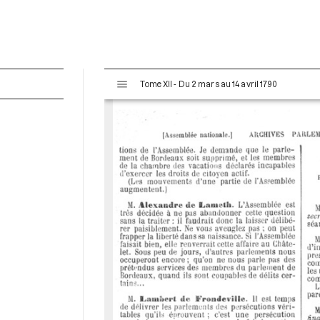
V
Tome XII - Du 2 mars au 14 avril 1790
i
s
u
a
l
i
s
e
u
r
M
i
r
a
d
o