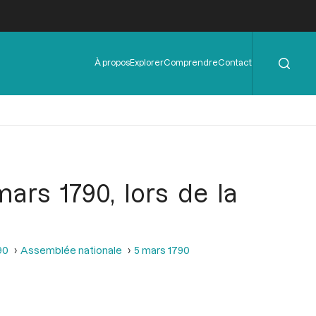
Rechercher
Menu
À propos
Explorer
Comprendre
Contact
de
l'en-
tête
ars 1790, lors de la
90
Assemblée nationale
5 mars 1790