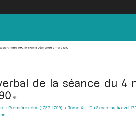
e du 4 mars 1790, lors de la séance du 5 mars 1790
erbal de la séance du 4 m
790
se
Première série (1787-1799)
Tome XII - Du 2 mars au 14 avril 17
ans