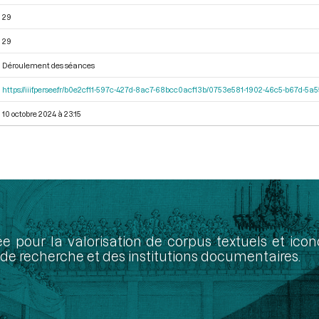
29
29
Déroulement des séances
https://iiif.persee.fr/b0e2cf11-597c-427d-8ac7-68bcc0acf13b/0753e581-1902-46c5-b67d-5
10 octobre 2024 à 23:15
ée pour la valorisation de corpus textuels et ic
de recherche et des institutions documentaires.