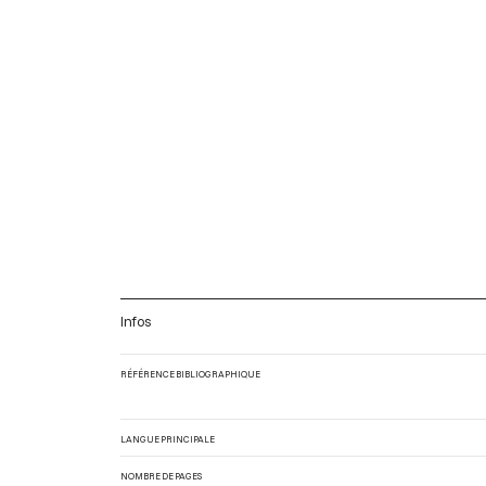
Infos
RÉFÉRENCE BIBLIOGRAPHIQUE
LANGUE PRINCIPALE
NOMBRE DE PAGES