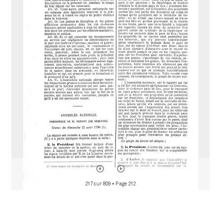
M
i
r
a
d
o
r
217 sur 809
• Page 212