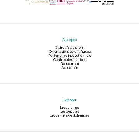
Menu
du
pied
À propos
de
page
Objectifs du projet
Orientations scientifiques
Partenaires institutionnels
Contributeurs-trices
Ressources
Actualités
Explorer
Les volumes
Les députés
Les cahiers de doléances