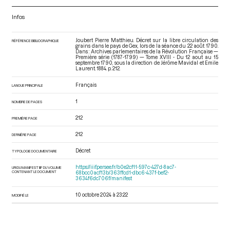
Infos
Joubert Pierre Matthieu. Décret sur la libre circulation des
RÉFÉRENCE BIBLIOGRAPHIQUE
grains dans le pays de Gex, lors de la séance du 22 août 1790.
Dans : Archives parlementaires de la Révolution Française —
Première série (1787-1799) — Tome XVIII - Du 12 aout au 15
septembre 1790
, sous la direction de Jérôme Mavidal et Emile
Laurent. 1884. p. 212.
Français
LANGUE PRINCIPALE
1
NOMBRE DE PAGES
212
PREMIÈRE PAGE
212
DERNIÈRE PAGE
Décret
TYPOLOGIE DOCUMENTAIRE
https://iiif.persee.fr/b0e2cf11-597c-427d-8ac7-
URI DU MANIFEST IIIF DU VOLUME
CONTENANT LE DOCUMENT
68bcc0acf13b/363ffcd1-dbc6-437f-bef2-
3634f6dc706f/manifest
10 octobre 2024 à 23:22
MODIFIÉ LE