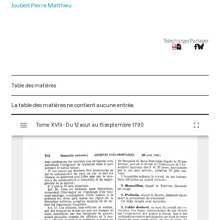
Joubert Pierre Matthieu
Télécharger
Partager
Table des matières
La table des matières ne contient aucune entrée.
V
Tome XVIII - Du 12 aout au 15 septembre 1790
i
s
u
a
l
i
s
e
u
r