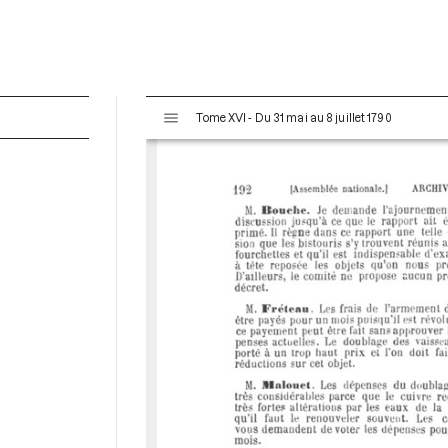
V
Tome XVI - Du 31 mai au 8 juillet 1790
i
s
u
a
l
i
s
e
u
r
M
i
r
a
d
o