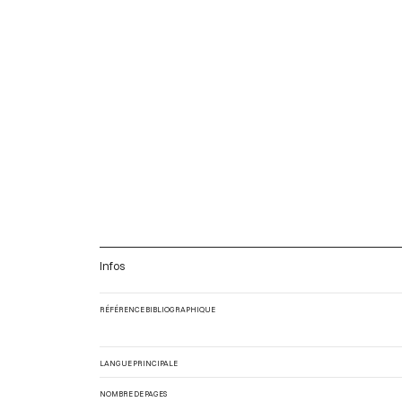
Infos
RÉFÉRENCE BIBLIOGRAPHIQUE
LANGUE PRINCIPALE
NOMBRE DE PAGES