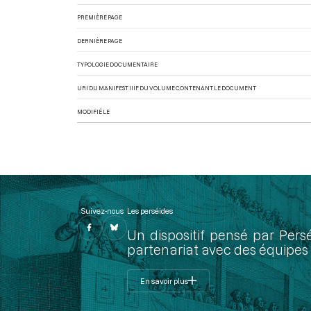
PREMIÈRE PAGE
DERNIÈRE PAGE
TYPOLOGIE DOCUMENTAIRE
URI DU MANIFEST IIIF DU VOLUME CONTENANT LE DOCUMENT
MODIFIÉ LE
Suivez-nous
Les perséides
Un dispositif pensé par Pers
partenariat avec des équipes 
En savoir plus