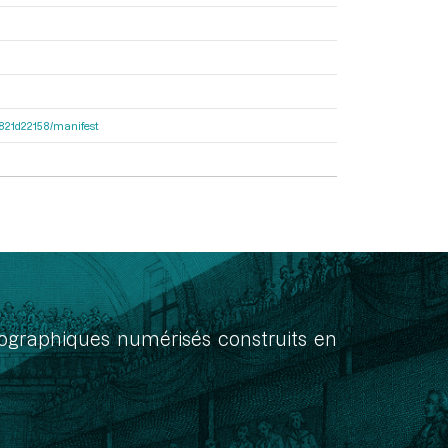
8f821d22158/manifest
onographiques numérisés construits en