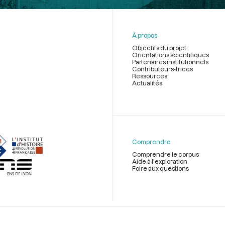
À propos
Objectifs du projet
Orientations scientifiques
Partenaires institutionnels
Contributeurs-trices
Ressources
Actualités
Menu
du
pied
de
Comprendre
page
Comprendre le corpus
Aide à l'exploration
Foire aux questions