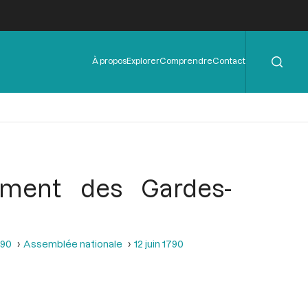
Rechercher
Menu
À propos
Explorer
Comprendre
Contact
de
l'en-
tête
iment des Gardes-
790
Assemblée nationale
12 juin 1790