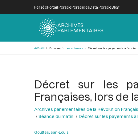
Persée
Portail Persée
Perséides
Data Persée
Blog
ARCHIVES
PARLEMENTAIRES
Fil
Accueil
Explorer
Les volumes
Décret sur les payements à l'ancien 
d'Ariane
Décret sur les p
Françaises, lors de l
Archives parlementaires de la Révolution Françai
Séance du matin
Décret sur les payements à 
Gouttes Jean-Louis