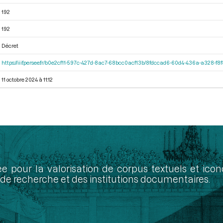
192
192
Décret
https://iiif.persee.fr/b0e2cf11-597c-427d-8ac7-68bcc0acf13b/8fdccad6-60d4-436a-a328-f
11 octobre 2024 à 11:12
ée pour la valorisation de corpus textuels et ic
de recherche et des institutions documentaires.