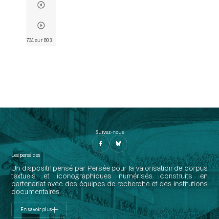
734 sur 803
• Page 731
Suivez-nous
Les perséides
Un dispositif pensé par Persée pour la valorisation de corpus
textuels et iconographiques numérisés construits en
partenariat avec des équipes de recherche et des institutions
documentaires.
En savoir plus