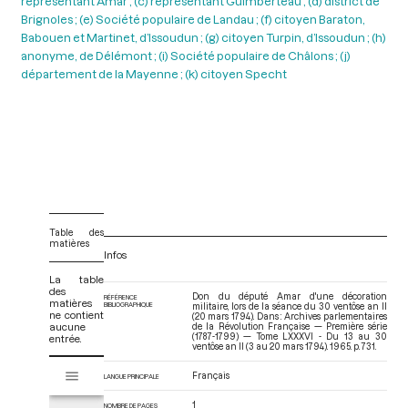
représentant Amar ; (c) représentant Guimberteau ; (d) district de
Brignoles ; (e) Société populaire de Landau ; (f) citoyen Baraton,
Babouen et Martinet, d’Issoudun ; (g) citoyen Turpin, d’Issoudun ; (h)
anonyme, de Délémont ; (i) Société populaire de Châlons ; (j)
département de la Mayenne ; (k) citoyen Specht
Table des
matières
Infos
La table
des
Don du député Amar d'une décoration
RÉFÉRENCE
matières
BIBLIOGRAPHIQUE
militaire, lors de la séance du 30 ventôse an II
ne contient
(20 mars 1794). Dans : Archives parlementaires
aucune
de la Révolution Française — Première série
(1787-1799) — Tome LXXXVI - Du 13 au 30
entrée.
ventôse an II (3 au 20 mars 1794)
. 1965. p. 731.
V
Tome LXXXVI - Du 13 au 30 ventôse an II (3 au 20 mars 1794)
Français
LANGUE PRINCIPALE
i
s
1
NOMBRE DE PAGES