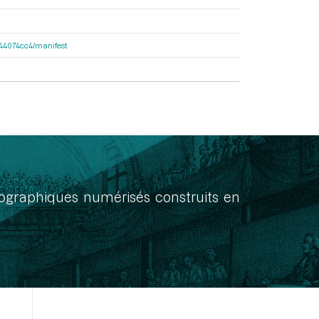
de44074cc4/manifest
onographiques numérisés construits en