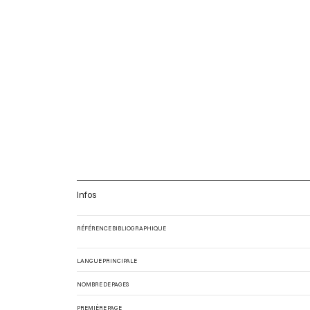
Infos
RÉFÉRENCE BIBLIOGRAPHIQUE
LANGUE PRINCIPALE
NOMBRE DE PAGES
PREMIÈRE PAGE