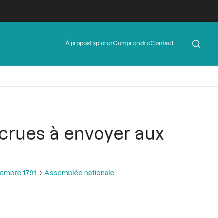
Rechercher
Menu
À propos
Explorer
Comprendre
Contact
de
l'en-
tête
ecrues à envoyer aux
tembre 1791
Assemblée nationale