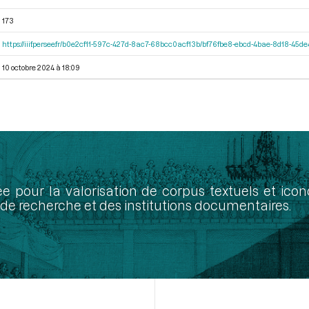
173
https://iiif.persee.fr/b0e2cf11-597c-427d-8ac7-68bcc0acf13b/bf76fbe8-ebcd-4bae-8d18-45
10 octobre 2024 à 18:09
ée pour la valorisation de corpus textuels et ic
de recherche et des institutions documentaires.