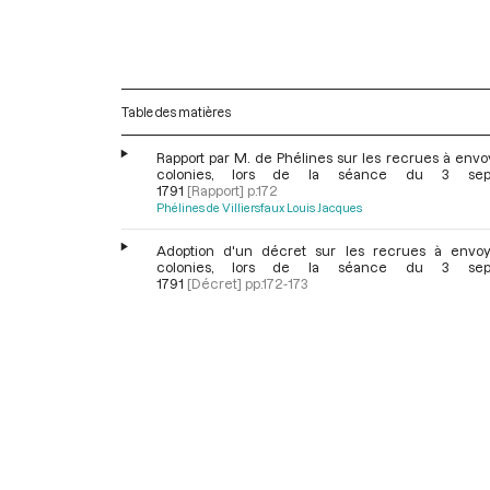
Table des matières
Rapport par M. de Phélines sur les recrues à envo
colonies, lors de la séance du 3 sep
1791
[Rapport]
p.172
Phélines de Villiersfaux Louis Jacques
Adoption d'un décret sur les recrues à envo
colonies, lors de la séance du 3 sep
1791
[Décret]
pp.172-173