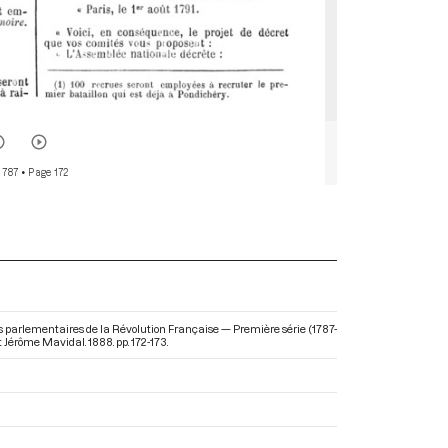
 787
• Page 172
ves parlementaires de la Révolution Française — Première série (1787-
t Jérôme Mavidal. 1888. pp. 172-173.