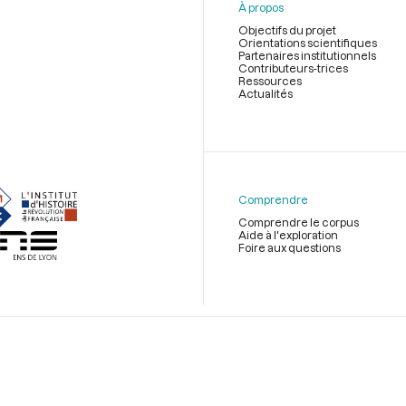
À propos
Objectifs du projet
Orientations scientifiques
Partenaires institutionnels
Contributeurs-trices
Ressources
Actualités
Menu
du
pied
de
Comprendre
page
Comprendre le corpus
Aide à l'exploration
Foire aux questions