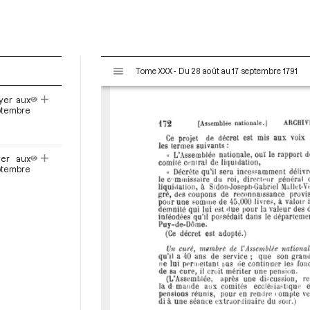
V
Tome XXX - Du 28 août au 17 septembre 1791
i
s
yer aux
u
tembre
a
l
i
yer aux
s
tembre
e
u
r
M
i
r
a
d
o