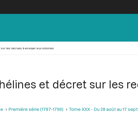
 sur les recrues à envoyer aux colonies
hélines et décret sur les r
se
Première série (1787-1799)
Tome XXX - Du 28 août au 17 sep