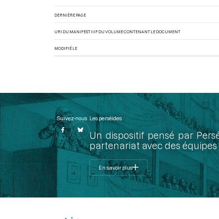
DERNIÈRE PAGE
URI DU MANIFEST IIIF DU VOLUME CONTENANT LE DOCUMENT
MODIFIÉ LE
Suivez-nous
Les perséides
Un dispositif pensé par Pers
partenariat avec des équipes 
En savoir plus