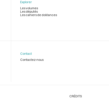
Explorer
Les volumes
Les députés
Les cahiers de doléances
Contact
Contactez-nous
CRÉDITS