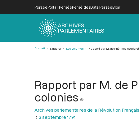
Persée
Portail Persée
Perséides
Data Persée
Blog
ARCHIVES
PARLEMENTAIRES
Fil
Accueil
Explorer
Les volumes
Rapport par M. de Phélines et décret
d'Ariane
Rapport par M. de P
colonies
Archives parlementaires de la Révolution Françai
3 septembre 1791