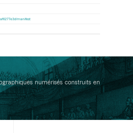
31af6277e3d/manifest
onographiques numérisés construits en