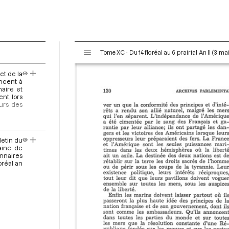
V
Tome XC - Du 14 floréal au 6 prairial An II (3 ma
i
s
et de la
u
oncent à
a
naire et
nt, lors
l
urs des
i
s
e
letin du
u
aine de
r
onnaires
oréal an
M
i
r
a
d
o