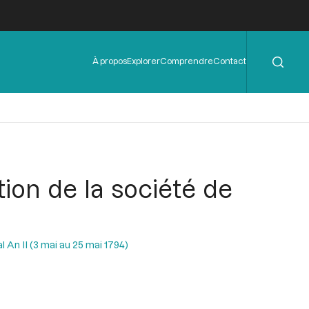
Rechercher
Menu
À propos
Explorer
Comprendre
Contact
de
l'en-
tête
tion de la société de
l An II (3 mai au 25 mai 1794)