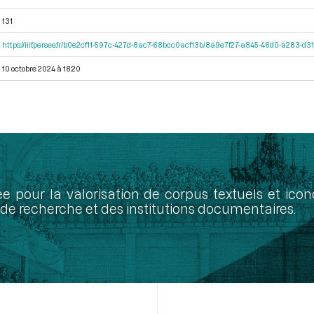
131
https://iiif.persee.fr/b0e2cf11-597c-427d-8ac7-68bcc0acf13b/8a9e7f27-a845-46d0-a283-d
10 octobre 2024 à 18:20
ée pour la valorisation de corpus textuels et ic
de recherche et des institutions documentaires.