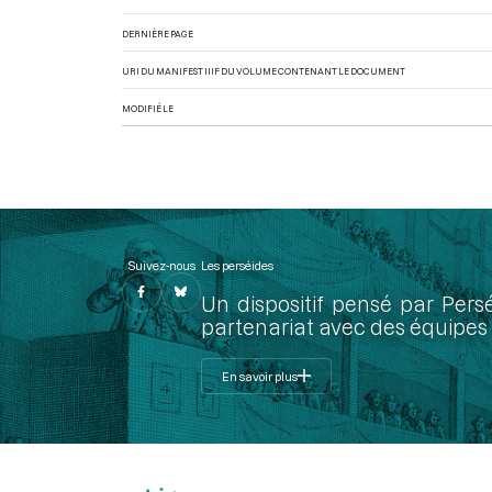
DERNIÈRE PAGE
URI DU MANIFEST IIIF DU VOLUME CONTENANT LE DOCUMENT
MODIFIÉ LE
Suivez-nous
Les perséides
Un dispositif pensé par Pers
partenariat avec des équipes 
En savoir plus