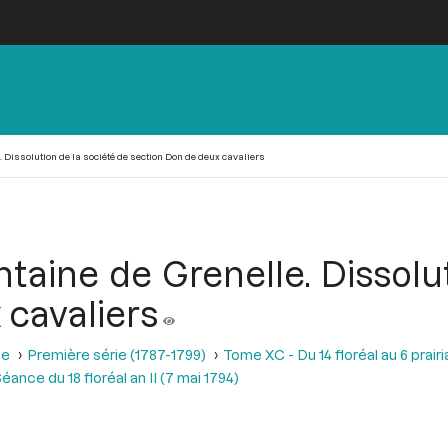
e. Dissolution de la société de section Don de deux cavaliers
ntaine de Grenelle. Dissolu
 cavaliers
se
Première série (1787-1799)
Tome XC - Du 14 floréal au 6 prairia
éance du 18 floréal an II (7 mai 1794)