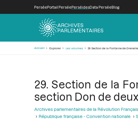
Persée
Portail Persée
Perséides
Data Persée
Blog
ARCHIVES
PARLEMENTAIRES
Fil
Accueil
Explorer
Les volumes
29. Section de la Fontaine de Grenell
d'Ariane
29. Section de la Fo
section Don de deux
Archives parlementaires de la Révolution Françai
République française - Convention nationale
S