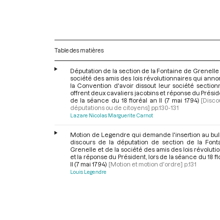
Table des matières
Députation de la section de la Fontaine de Grenelle 
société des amis des lois révolutionnaires qui ann
la Convention d'avoir dissout leur société section
offrent deux cavaliers jacobins et réponse du Préside
de la séance du 18 floréal an II (7 mai 1794)
[Disco
députations ou de citoyens]
pp.130-131
Lazare Nicolas Marguerite Carnot
Motion de Legendre qui demande l'insertion au bul
discours de la députation de section de la Font
Grenelle et de la société des amis des lois révoluti
et la réponse du Président, lors de la séance du 18 fl
II (7 mai 1794)
[Motion et motion d'ordre]
p.131
Louis Legendre