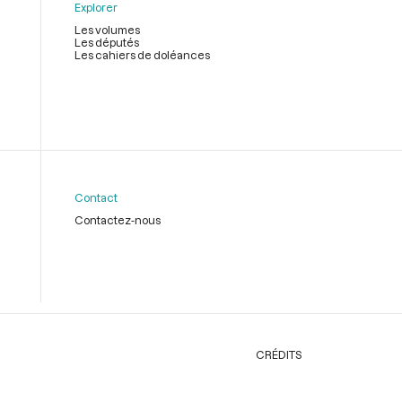
Explorer
Les volumes
Les députés
Les cahiers de doléances
Contact
Contactez-nous
CRÉDITS