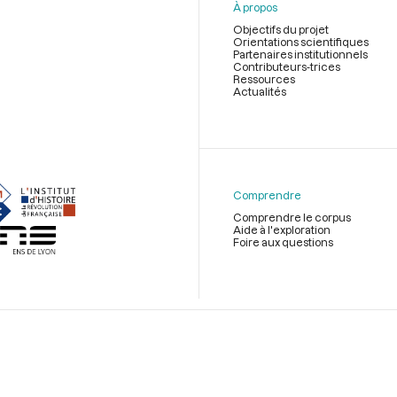
À propos
Objectifs du projet
Orientations scientifiques
Partenaires institutionnels
Contributeurs-trices
Ressources
Actualités
Menu
du
pied
de
Comprendre
page
Comprendre le corpus
Aide à l'exploration
Foire aux questions