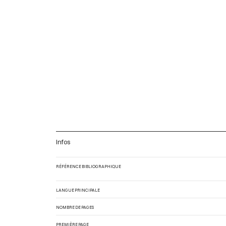
Infos
RÉFÉRENCE BIBLIOGRAPHIQUE
LANGUE PRINCIPALE
NOMBRE DE PAGES
PREMIÈRE PAGE