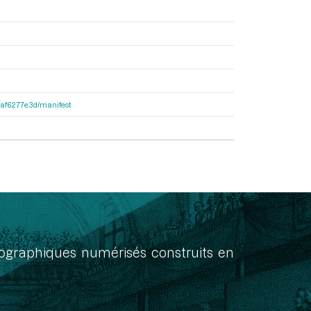
31af6277e3d/manifest
onographiques numérisés construits en