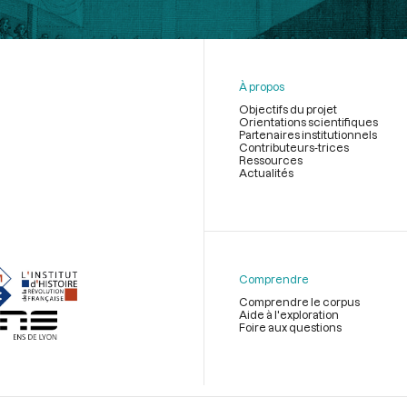
À propos
Objectifs du projet
Orientations scientifiques
Partenaires institutionnels
Contributeurs-trices
Ressources
Actualités
Menu
du
pied
de
Comprendre
page
Comprendre le corpus
Aide à l'exploration
Foire aux questions