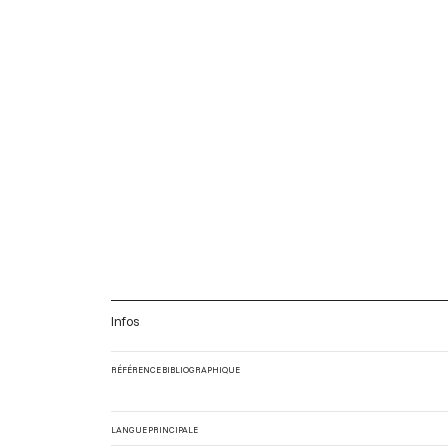
Infos
RÉFÉRENCE BIBLIOGRAPHIQUE
LANGUE PRINCIPALE