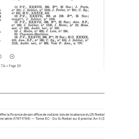
 724
• Page 321
re la finance de son office de notaire, lors de la séance du 25 floréal
e série (1787-1799) — Tome XC - Du 14 floréal au 6 prairial An II (3