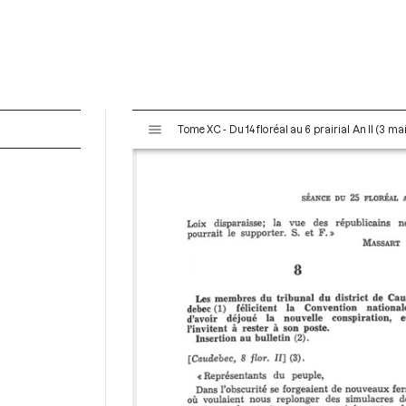
V
Tome XC - Du 14 floréal au 6 prairial An II (3 ma
i
s
u
a
l
i
s
e
u
r
M
i
r
a
d