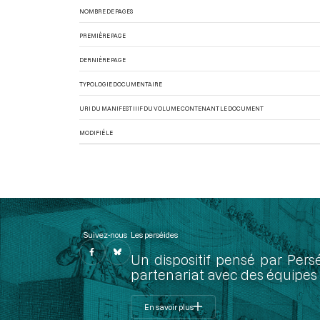
NOMBRE DE PAGES
PREMIÈRE PAGE
DERNIÈRE PAGE
TYPOLOGIE DOCUMENTAIRE
URI DU MANIFEST IIIF DU VOLUME CONTENANT LE DOCUMENT
MODIFIÉ LE
Suivez-nous
Les perséides
Un dispositif pensé par Pers
partenariat avec des équipes 
En savoir plus