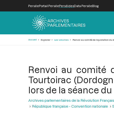
Persée
Portail Persée
Perséides
Data Persée
Blog
ARCHIVES
PARLEMENTAIRES
Fil
Accueil
Explorer
Les volumes
Renvoi au comité de liquidation du don
d'Ariane
Renvoi au comité d
Tourtoirac (Dordogne
lors de la séance du 2
Archives parlementaires de la Révolution Françai
République française - Convention nationale
S