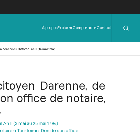
Rechercher
Menu
À propos
Explorer
Comprendre
Contact
de
l'en-
tête
 séance du 25 floréal an II (14 mai 1794)
citoyen Darenne, de
on office de notaire,
l An II (3 mai au 25 mai 1794)
otaire à Tourtoirac. Don de son office