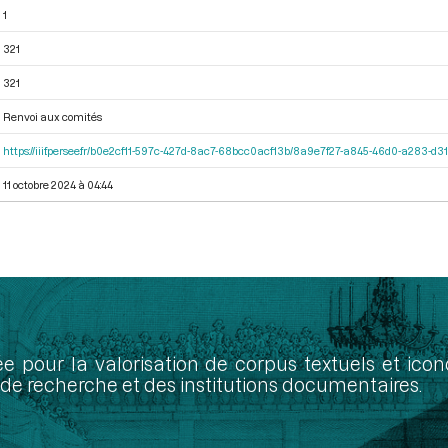
1
321
321
Renvoi aux comités
https://iiif.persee.fr/b0e2cf11-597c-427d-8ac7-68bcc0acf13b/8a9e7f27-a845-46d0-a283-d
11 octobre 2024 à 04:44
ée pour la valorisation de corpus textuels et ic
de recherche et des institutions documentaires.