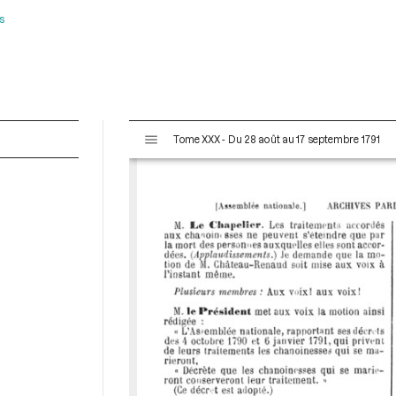
s
V
Tome XXX - Du 28 août au 17 septembre 1791
i
s
u
a
l
i
s
e
u
r
M
i
r
a