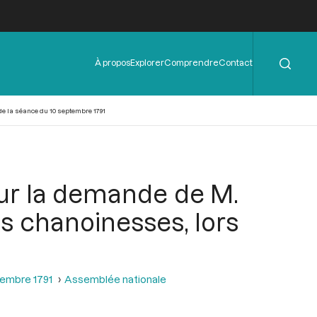
Rechercher
Menu
À propos
Explorer
Comprendre
Contact
de
l'en-
tête
de la séance du 10 septembre 1791
sur la demande de M.
s chanoinesses, lors
tembre 1791
Assemblée nationale