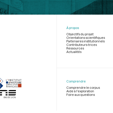
À propos
Objectifs du projet
Orientations scientifiques
Partenaires institutionnels
Contributeurs-trices
Ressources
Actualités
Menu
du
pied
de
Comprendre
page
Comprendre le corpus
Aide à l'exploration
Foire aux questions