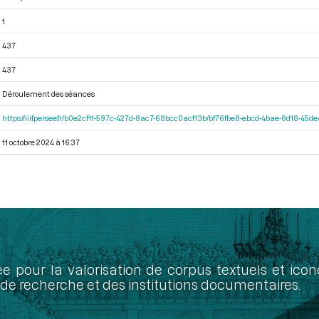
1
437
437
Déroulement des séances
https://iiif.persee.fr/b0e2cf11-597c-427d-8ac7-68bcc0acf13b/bf76fbe8-ebcd-4bae-8d18-45
11 octobre 2024 à 16:37
ée pour la valorisation de corpus textuels et ic
de recherche et des institutions documentaires.