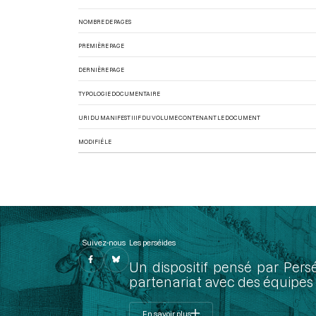
NOMBRE DE PAGES
PREMIÈRE PAGE
DERNIÈRE PAGE
TYPOLOGIE DOCUMENTAIRE
URI DU MANIFEST IIIF DU VOLUME CONTENANT LE DOCUMENT
MODIFIÉ LE
Suivez-nous
Les perséides
Un dispositif pensé par Pers
partenariat avec des équipes 
En savoir plus