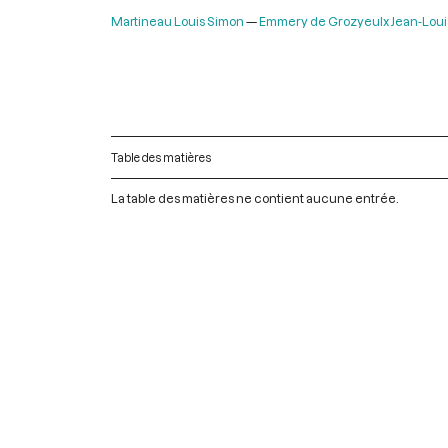
Martineau Louis Simon
Emmery de Grozyeulx Jean-Loui
Table des matières
La table des matières ne contient aucune entrée.