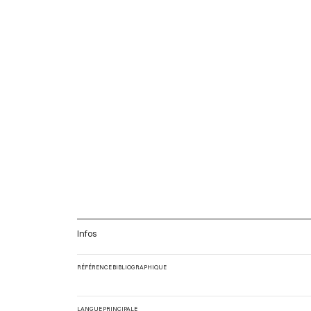
Infos
RÉFÉRENCE BIBLIOGRAPHIQUE
LANGUE PRINCIPALE