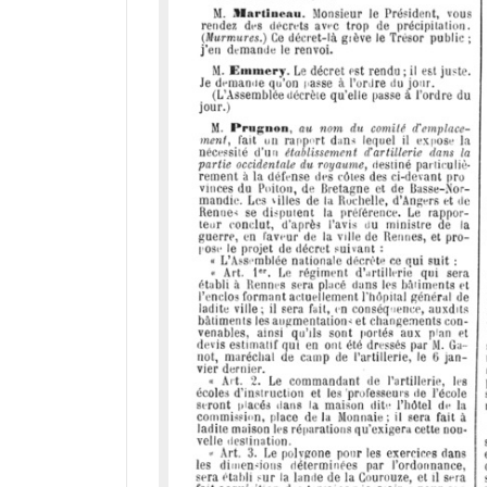
d
o
r