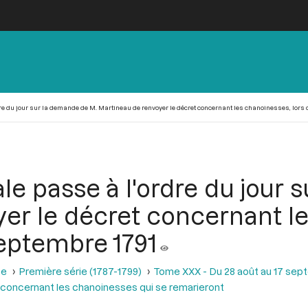
e du jour sur la demande de M. Martineau de renvoyer le décret concernant les chanoinesses, lors 
le passe à l'ordre du jour 
er le décret concernant le
septembre 1791
se
Première série (1787-1799)
Tome XXX - Du 28 août au 17 sep
concernant les chanoinesses qui se remarieront