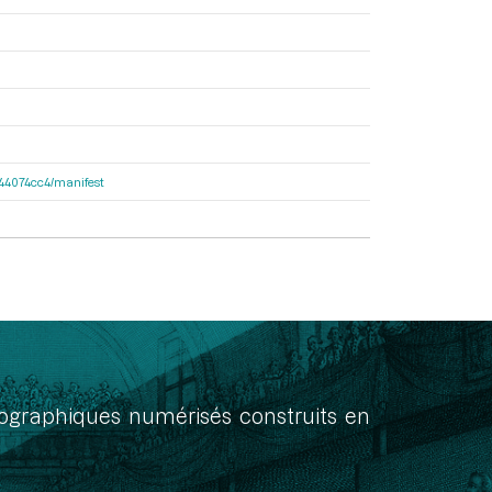
de44074cc4/manifest
onographiques numérisés construits en