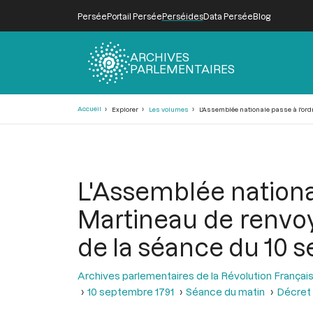
Persée
Portail Persée
Perséides
Data Persée
Blog
ARCHIVES
PARLEMENTAIRES
Fil
Accueil
Explorer
Les volumes
L'Assemblée nationale passe à l'ordr
d'Ariane
L'Assemblée nationa
Martineau de renvoy
de la séance du 10 
Archives parlementaires de la Révolution Françai
10 septembre 1791
Séance du matin
Décret 